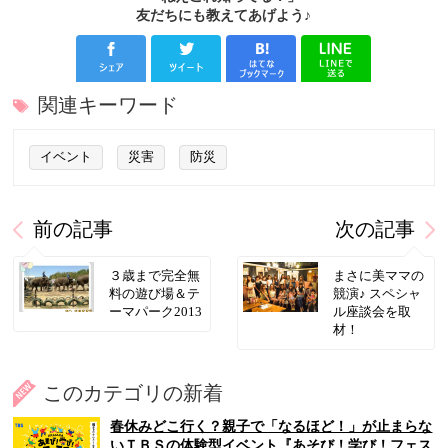
友だちにも教えてあげよう♪
関連キーワード
イベント
災害
防災
前の記事
次の記事
３歳まで完全無
まさに美ママの
料の遊び場＆テ
競演♪ スペシャ
ーマパーク2013
ル座談会を取
材！
このカテゴリの新着
春休みどこ行く？親子で「なるほど！」が止まらな
いＴＢＳの体験型イベント『あそび！学び！フェス