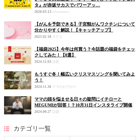
タ』が赤坂サカスでパワーアッ…
2026.03.13
information
【がんを予防できる】子宮頸がんワクチンについて
分かりやすく解説！【キャッチアップ】
2025.02.18
子ども
【福袋2025】今年は何買う？今話題の福袋をチェッ
クしてみた！【8選】
2024.12.03
話題
もうすぐ冬！幅広いクリスマスソングを聞いてみよ
う！
2024.11.26
ママのおでかけ
ママの頭を悩ませる日々の疑問にイチローと
MEGUMIが回答！？10月31日インスタライブ開催
2024.09.27
話題
カテゴリ一覧