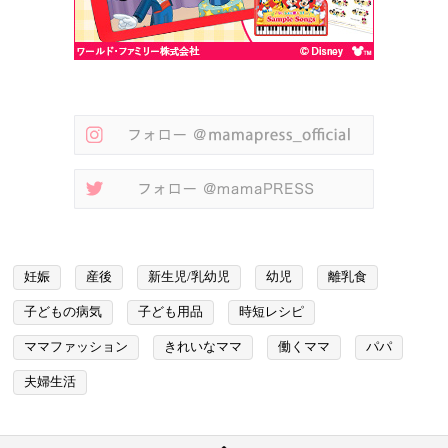
妊娠
産後
新生児/乳幼児
幼児
離乳食
子どもの病気
子ども用品
時短レシピ
ママファッション
きれいなママ
働くママ
パパ
夫婦生活