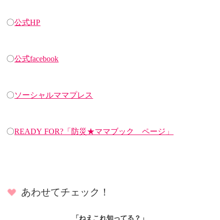
〇
公式HP
〇
公式facebook
〇
ソーシャルママプレス
〇
READY FOR?「防災★ママブック ページ」
あわせてチェック！
「ねえこれ知ってる？」