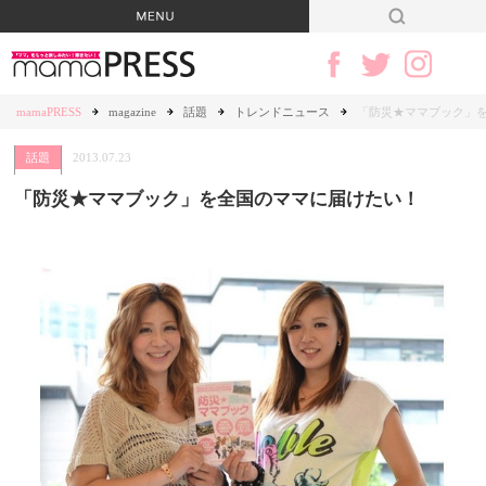
mamaPRESS
magazine
話題
トレンドニュース
「防災★ママブック」
話題
2013.07.23
「防災★ママブック」を全国のママに届けたい！