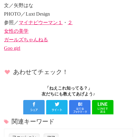
文／矢野はな
PHOTO／Luxt Design
参照／
マイナビウーマン１
・
２
女性の美学
ガールズちゃんねる
Goo girl
あわせてチェック！
「ねえこれ知ってる？」
友だちにも教えてあげよう♪
関連キーワード