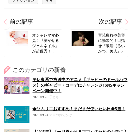
ファッション
ママ
前の記事
次の記事
オシャレママ必
育児疲れや美容
見！『剥がせる
に効果的！目指
ジェルネイル』
せ『涙活（るい
が超優秀！！
かつ）美人』♪
このカテゴリの新着
テレ東系で放送中のアニメ【ギャビーのドールハウ
ス】のギャビー・コーデにチャレンジ♪SNSキャン
ペーン開催中！
2025.09.25
子ども
傘ソムリエおすすめ！まだまだ使いたい日傘5選！
2025.09.24
ママのおでかけ
【2025年】『一目置かれるママ』のためのお気に入