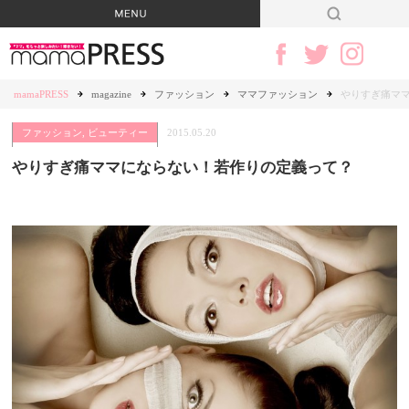
mamaPRESS
magazine
ファッション
ママファッション
やりすぎ痛マ
ファッション
,
ビューティー
2015.05.20
やりすぎ痛ママにならない！若作りの定義って？