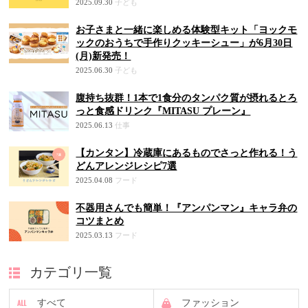
2025.09.30
子ども
お子さまと一緒に楽しめる体験型キット「ヨックモ
ックのおうちで手作りクッキーシュー」が6月30日
(月)新発売！
2025.06.30
子ども
腹持ち抜群！1本で1食分のタンパク質が摂れるとろ
っと食感ドリンク『MITASU プレーン』
2025.06.13
仕事
【カンタン】冷蔵庫にあるものでさっと作れる！う
どんアレンジレシピ7選
2025.04.08
フード
不器用さんでも簡単！『アンパンマン』キャラ弁の
コツまとめ
2025.03.13
フード
カテゴリ一覧
すべて
ファッション