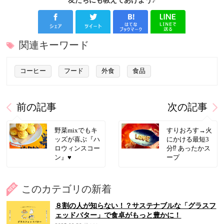
友だちにも教えてあげよう♪
関連キーワード
コーヒー
フード
外食
食品
前の記事
次の記事
野菜mixでもキ
すりおろす→火
ッズが喜ぶ『ハ
にかける最短3
ロウィンスコー
分⁉ あったかス
ン』♥
ープ
このカテゴリの新着
８割の人が知らない！？サステナブルな「グラスフ
ェッドバター」で食卓がもっと豊かに！