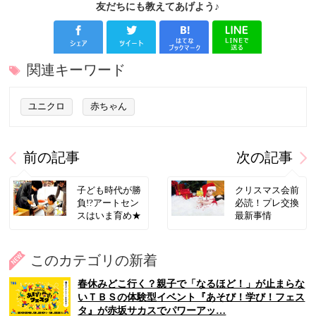
友だちにも教えてあげよう♪
関連キーワード
ユニクロ
赤ちゃん
前の記事
次の記事
子ども時代が勝
クリスマス会前
負!?アートセン
必読！プレ交換
スはいま育め★
最新事情
このカテゴリの新着
春休みどこ行く？親子で「なるほど！」が止まらな
いＴＢＳの体験型イベント『あそび！学び！フェス
タ』が赤坂サカスでパワーアッ…