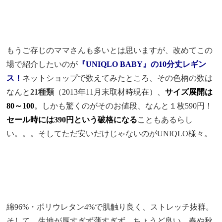
もうご存じのママさんも多いとは思いますが、改めてこの
場で紹介したいのが
『UNIQLO BABY』の10分丈レギン
ス！
ネットショップで数えてみたところ、その色柄の数は
なんと
21種類
（2013年11月末取材時現在）、
サイズ展開は
80～100
。しかも驚くのがそのお値段、なんと１枚590円！
セール時には390円という破格になる
こともあるらし
い。。。そしてただ安いだけじゃないのがUNIQLO様々。
綿96%・ポリウレタン4%で肌触り良く、ストレッチ抜群。
そして、生地が厚すぎず薄すぎず、ちょうど良い。春や秋