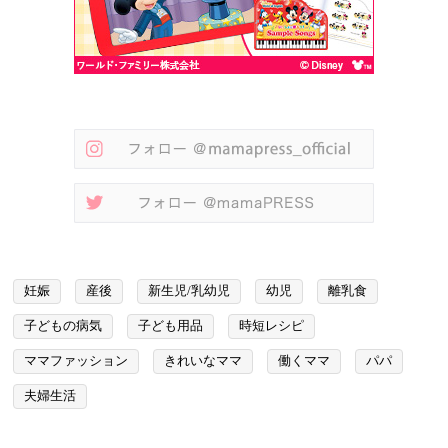
妊娠
産後
新生児/乳幼児
幼児
離乳食
子どもの病気
子ども用品
時短レシピ
ママファッション
きれいなママ
働くママ
パパ
夫婦生活