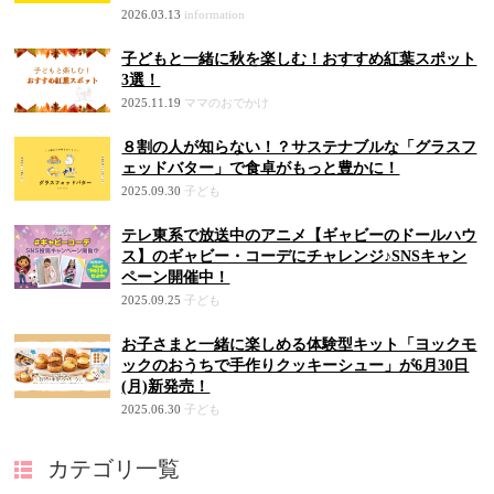
2026.03.13
information
子どもと一緒に秋を楽しむ！おすすめ紅葉スポット
3選！
2025.11.19
ママのおでかけ
８割の人が知らない！？サステナブルな「グラスフ
ェッドバター」で食卓がもっと豊かに！
2025.09.30
子ども
テレ東系で放送中のアニメ【ギャビーのドールハウ
ス】のギャビー・コーデにチャレンジ♪SNSキャン
ペーン開催中！
2025.09.25
子ども
お子さまと一緒に楽しめる体験型キット「ヨックモ
ックのおうちで手作りクッキーシュー」が6月30日
(月)新発売！
2025.06.30
子ども
カテゴリ一覧