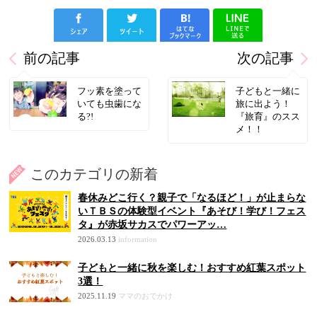
前の記事
次の記事
フッ素を塗って
子どもと一緒に
いても虫歯にな
旅に出よう！
る?!
『旅育』のスス
メ！！
このカテゴリの新着
春休みどこ行く？親子で「なるほど！」が止まらな
いＴＢＳの体験型イベント『あそび！学び！フェス
タ』が赤坂サカスでパワーアッ…
2026.03.13
information
子どもと一緒に秋を楽しむ！おすすめ紅葉スポット
3選！
2025.11.19
ママのおでかけ