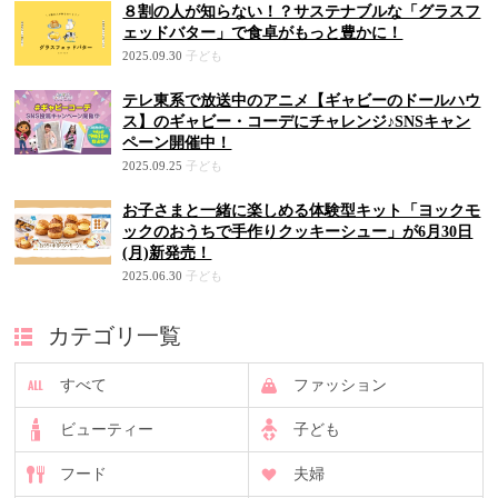
８割の人が知らない！？サステナブルな「グラスフ
ェッドバター」で食卓がもっと豊かに！
2025.09.30
子ども
テレ東系で放送中のアニメ【ギャビーのドールハウ
ス】のギャビー・コーデにチャレンジ♪SNSキャン
ペーン開催中！
2025.09.25
子ども
お子さまと一緒に楽しめる体験型キット「ヨックモ
ックのおうちで手作りクッキーシュー」が6月30日
(月)新発売！
2025.06.30
子ども
カテゴリ一覧
すべて
ファッション
ビューティー
子ども
フード
夫婦