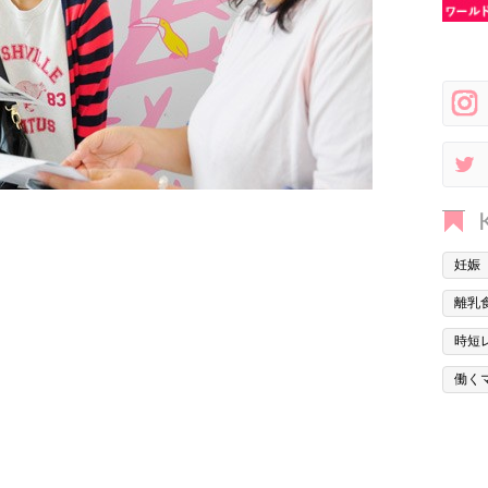
妊娠
離乳
時短
働く