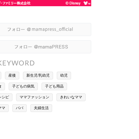
産後
新生児/乳幼児
幼児
食
子どもの病気
子ども用品
レシピ
ママファッション
きれいなママ
ママ
パパ
夫婦生活