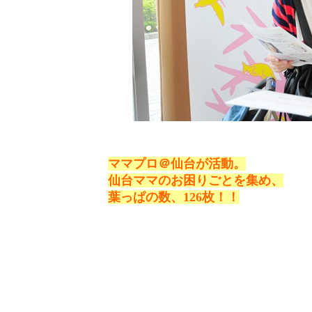
ママプロ＠仙台が活動。
仙台ママのお困りごとを集め、
葉っぱの数、126枚！！