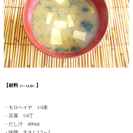
【材料
】
（2～3人分）
・モロヘイヤ 1/4束
・豆腐 1/4丁
・だし汁 400ml
・味噌 大さじ1.5～2