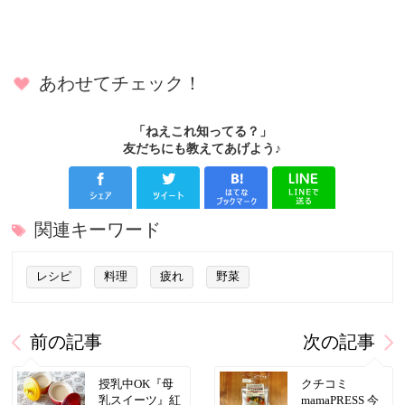
あわせてチェック！
「ねえこれ知ってる？」
友だちにも教えてあげよう♪
関連キーワード
レシピ
料理
疲れ
野菜
前の記事
次の記事
授乳中OK『母
クチコミ
乳スイーツ』紅
mamaPRESS 今