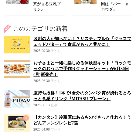
茶が香る豆乳プ
回は『バーニャ
リン♪
カウダ』
このカテゴリの新着
８割の人が知らない！？サステナブルな「グラスフ
ェッドバター」で食卓がもっと豊かに！
2025.09.30
子ども
お子さまと一緒に楽しめる体験型キット「ヨックモ
ックのおうちで手作りクッキーシュー」が6月30日
(月)新発売！
2025.06.30
子ども
腹持ち抜群！1本で1食分のタンパク質が摂れるとろ
っと食感ドリンク『MITASU プレーン』
2025.06.13
仕事
【カンタン】冷蔵庫にあるものでさっと作れる！う
どんアレンジレシピ7選
2025.04.08
フード