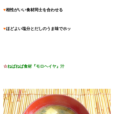
♥
相性がいい食材同士を合わせる
♥
ほどよい塩分とだしのうま味でホッ
☆
ねばねば食材『モロヘイヤ』汁