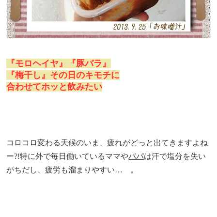
『モロヘイヤ』『豚バラ』
『梅干し』その日のキモチに
合わせてホッと飲みたい
コロコロ変わる天候のいま、疲れがどっと出てきますよね
ー?!特に外で毎日働いているママや
パパ
は汗で塩分を失い
がちだし、疲労も溜まりやすい… 。