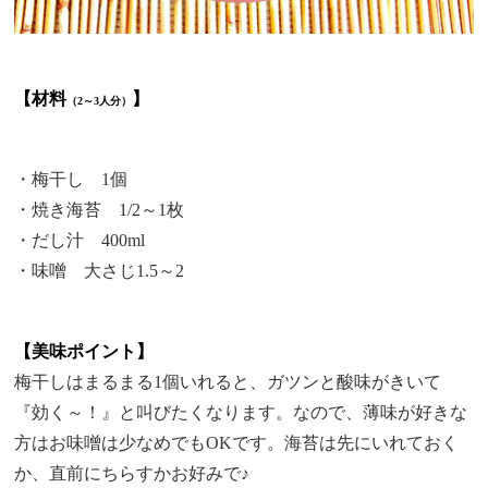
【材料
】
（2～3人分）
・梅干し 1個
・焼き海苔 1/2～1枚
・だし汁 400ml
・味噌 大さじ1.5～2
【美味ポイント】
梅干しはまるまる1個いれると、ガツンと酸味がきいて
『効く～！』と叫びたくなります。なので、薄味が好きな
方はお味噌は少なめでもOKです。海苔は先にいれておく
か、直前にちらすかお好みで♪