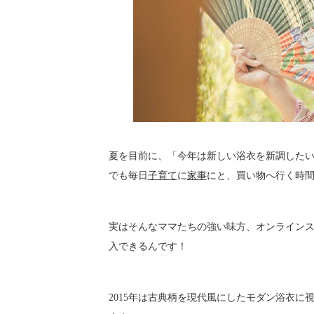
夏を目前に、「今年は新しい浴衣を新調した
でも毎日
子育て
に
家事
にと、買い物へ行く時
実はそんなママたちの強い味方、オンライン
入できるんです！
2015年は古典柄を現代風にしたモダン浴衣に