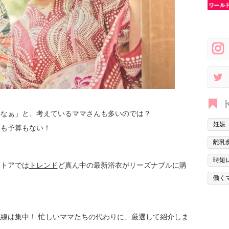
いなぁ」と、考えているママさんも多いのでは？
妊娠
間も予算もない！
離乳
時短
ストアでは
トレンド
ど真ん中の最新浴衣がリーズナブルに購
働く
視線は集中！ 忙しいママたちの代わりに、厳選して紹介しま