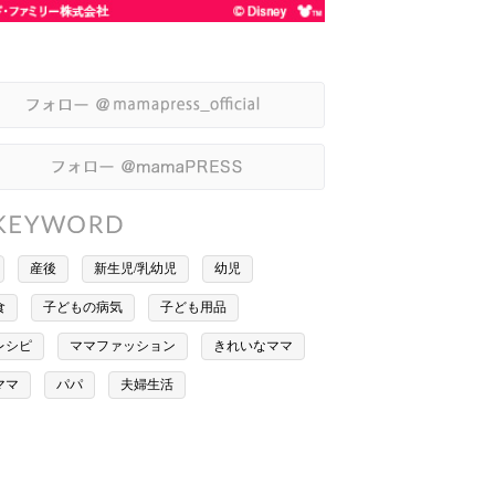
産後
新生児/乳幼児
幼児
食
子どもの病気
子ども用品
レシピ
ママファッション
きれいなママ
ママ
パパ
夫婦生活