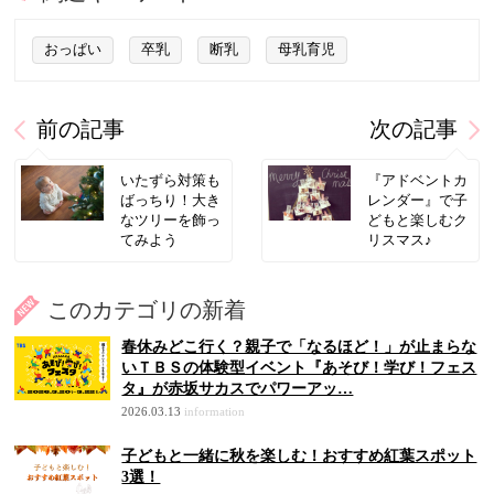
おっぱい
卒乳
断乳
母乳育児
前の記事
次の記事
いたずら対策も
『アドベントカ
ばっちり！大き
レンダー』で子
なツリーを飾っ
どもと楽しむク
てみよう
リスマス♪
このカテゴリの新着
春休みどこ行く？親子で「なるほど！」が止まらな
いＴＢＳの体験型イベント『あそび！学び！フェス
タ』が赤坂サカスでパワーアッ…
2026.03.13
information
子どもと一緒に秋を楽しむ！おすすめ紅葉スポット
3選！