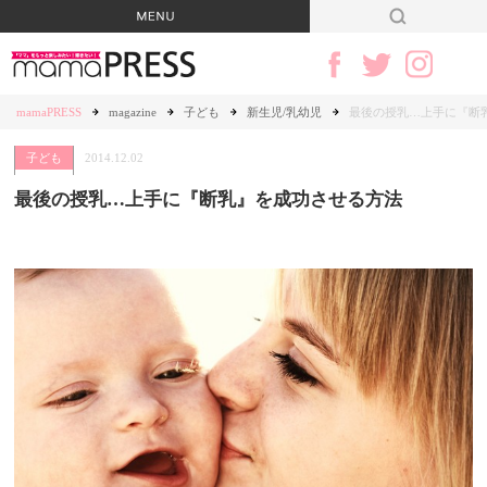
mamaPRESS
magazine
子ども
新生児/乳幼児
最後の授乳…上手に『断
子ども
2014.12.02
最後の授乳…上手に『断乳』を成功させる方法