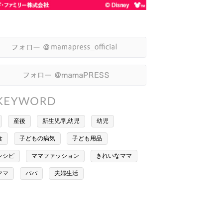
産後
新生児/乳幼児
幼児
食
子どもの病気
子ども用品
レシピ
ママファッション
きれいなママ
ママ
パパ
夫婦生活