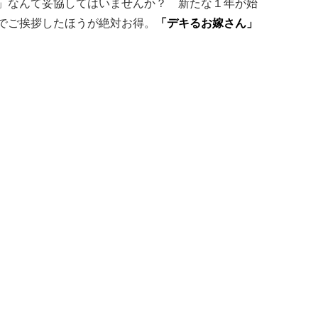
」なんて妥協してはいませんか？ 新たな１年が始
でご挨拶したほうが絶対お得。
「デキるお嫁さん」