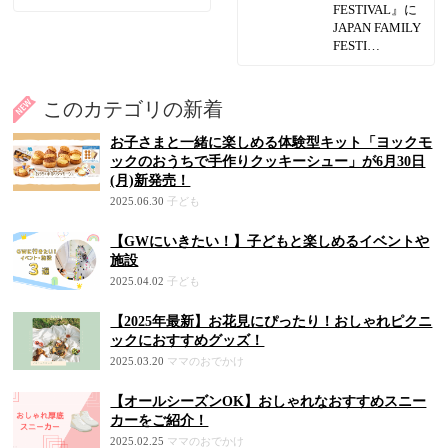
FESTIVAL』に
JAPAN FAMILY
FESTI…
このカテゴリの新着
お子さまと一緒に楽しめる体験型キット「ヨックモ
ックのおうちで手作りクッキーシュー」が6月30日
(月)新発売！
2025.06.30
子ども
【GWにいきたい！】子どもと楽しめるイベントや
施設
2025.04.02
子ども
【2025年最新】お花見にぴったり！おしゃれピクニ
ックにおすすめグッズ！
2025.03.20
ママのおでかけ
【オールシーズンOK】おしゃれなおすすめスニー
カーをご紹介！
2025.02.25
ママのおでかけ