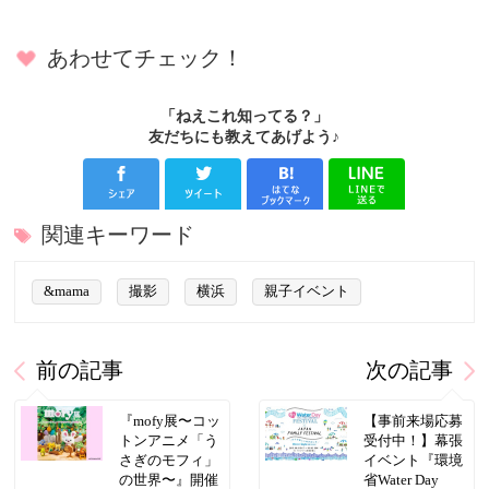
あわせてチェック！
「ねえこれ知ってる？」
友だちにも教えてあげよう♪
関連キーワード
&mama
撮影
横浜
親子イベント
前の記事
次の記事
『mofy展〜コッ
【事前来場応募
トンアニメ「う
受付中！】幕張
さぎのモフィ」
イベント『環境
の世界〜』開催
省Water Day