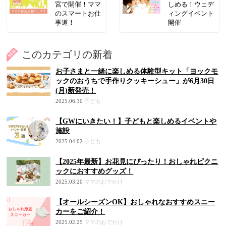
宮で開催！ママ
しめる！ウェデ
のスマートお仕
ィングイベント
事道！
開催
このカテゴリの新着
お子さまと一緒に楽しめる体験型キット「ヨックモ
ックのおうちで手作りクッキーシュー」が6月30日
(月)新発売！
2025.06.30
子ども
【GWにいきたい！】子どもと楽しめるイベントや
施設
2025.04.02
子ども
【2025年最新】お花見にぴったり！おしゃれピクニ
ックにおすすめグッズ！
2025.03.20
ママのおでかけ
【オールシーズンOK】おしゃれなおすすめスニー
カーをご紹介！
2025.02.25
ママのおでかけ