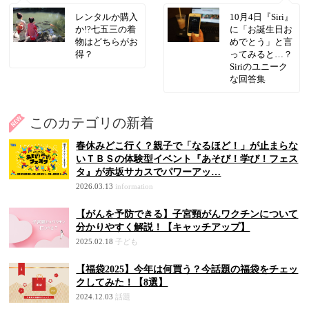
レンタルか購入
10月4日『Siri』
か!?七五三の着
に「お誕生日お
物はどちらがお
めでとう」と言
得？
ってみると…？
Siriのユニーク
な回答集
このカテゴリの新着
春休みどこ行く？親子で「なるほど！」が止まらな
いＴＢＳの体験型イベント『あそび！学び！フェス
タ』が赤坂サカスでパワーアッ…
2026.03.13
information
【がんを予防できる】子宮頸がんワクチンについて
分かりやすく解説！【キャッチアップ】
2025.02.18
子ども
【福袋2025】今年は何買う？今話題の福袋をチェッ
クしてみた！【8選】
2024.12.03
話題