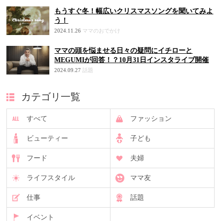
もうすぐ冬！幅広いクリスマスソングを聞いてみよ
う！
2024.11.26
ママのおでかけ
ママの頭を悩ませる日々の疑問にイチローと
MEGUMIが回答！？10月31日インスタライブ開催
2024.09.27
話題
カテゴリ一覧
すべて
ファッション
ビューティー
子ども
フード
夫婦
ライフスタイル
ママ友
仕事
話題
イベント