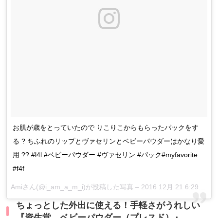
お肌が歳をとっていたので りこりこからもらったパックをす
る ? ちふれのリップとヴァセリンとベビーパウダーはかなり愛
用 ?? #l4l #ベビーパウダー #ヴァセリン #パック#myfavorite
#f4f
Amiさん(@i_am_a_m_i)が投稿した写真 –
2016 12月 21 6:29午前 PST
ちょっとした外出に使える！手軽さがうれしい
『資生堂 ベビーパウダー（プレスド）』