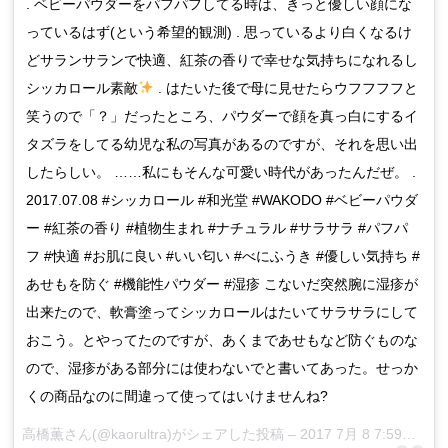
. ベビーパウダーをパフパフしてる時は、きっと優しい顔にな
っているはず(という希望的観測) . 思っているより白くなるけ
どサランサランで快適、紅茶の香りで幸せな気持ちになれるし
シッカロール素敵
. はたいた後で母に見せたらウフフフフと
笑うので「？」だったところ、パウダーで顔を真っ白にするイ
タズラをしてる幼児な私の写真があるのですが、それを思い出
したらしい。 ……私にもそんな可愛い時代があったんだぜ。 .
2017.07.08 #シッカロール #和光堂 #WAKODO #ベビーパウダ
ー #紅茶の香り #植物生まれ #ナチュラル #サラサラ #パフパ
フ #快適 #お肌に良い #いい匂い #べにふうき #優しい気持ち #
あせもを防ぐ #機能性パウダー #湿疹 こないだ突然腕に湿疹が
出来たので、軟膏塗ってシッカロールはたいてサラサラにして
おこう。とやってたのですが、あくまであせもなど防ぐものな
ので、湿疹がある部分には使わないでと書いてあった。せっか
くの商品なのに間違って使ってはいけませんね?
高橋薫さん(@kaorultra)がシェアした投稿 –
2017 7月 8 7:59午前 PDT