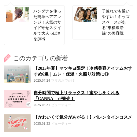
バンダナを使っ
子連れでも通い
た簡単ヘアアレ
やすい！キッズ
ンジ！人気のサ
スペースがあ
イド寄せスタイ
る“東横線沿
ルで大人っぽさ
線”の美容院
を演出
このカテゴリの新着
【2025年夏】マツキヨ限定！冷感美容アイテムおす
すめ6選｜ムレ・保湿・火照り対策に◎
2025.07.24
ママのおでかけ
自分時間で極上リラックス！癒やしをくれる
「CANNA」が発売！
2025.03.31
ビューティー
【かわいくて気分があがる！】バレンタインコスメ
2025.01.23
ビューティー