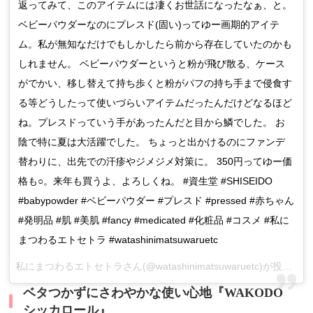
返ってみて、このアイテムには凄くお世話になったなぁ、と。
ベビーパウダーなのにプレスド(固い)ってゆー画期的アイテ
ム。私が無知なだけでもしかしたら前から存在していたのかも
しれません。 ベビーパウダーというと粉が飛び散る、ケース
がでかい、移し替えて持ち歩くと粉がパフの持ち手まで侵食す
る等どうしたって使いづらいアイテムだったんだけどなるほど
ね。プレスドっていう手があったんだと目から鱗でした。 お
陰で特に夏は大活躍でした。 ちょっと出かけるのにファンデ
替わりに、出先での汗疹やジメジメ対策に。 350円ってゆー価
格も○。来年も買うよ、よろしくね。 #資生堂 #SHISEIDO
#babypowder #ベビーパウダー #プレスド #pressed #赤ちゃん
#発明品 #肌 #美肌 #fancy #medicated #化粧品 #コスメ #私に
まつわるエトセトラ #watashinimatsuwaruetc
私にまつわるエトセトラさん(@watashinimatsuwaruetc)が投稿した写真 –
ベタつかずにさわやかな使い心地『WAKODO
シッカロール』