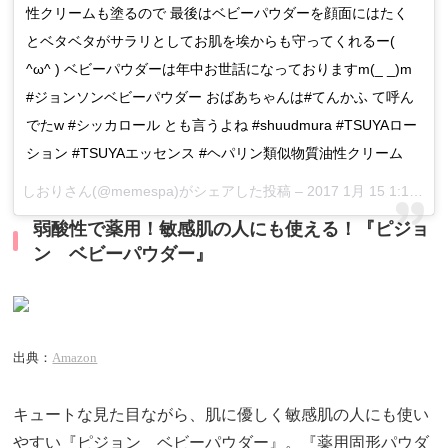
性クリームも塗るので 最後はベビーパウダーを顔面にはたく
とベタベタがサラリとしてお肌を埃からも守ってくれるー(
^ω^ ) ベビーパウダーは年中お世話になっておりますm(_ _)m
#ジョンソンベビーパウダー おばあちゃんは#てんかふ て呼ん
でたw #シッカロール とも言うよね #shuudmura #TSUYAロー
ション #TSUYAエッセンス #ヘパリン類似物質油性クリーム
しおりさん(@memespa)がシェアした投稿 –
2017 1月 15 1:15午前 PST
弱酸性で薬用！敏感肌の人にも使える！『ピジョ
ン ベビーパウダー』
出典：
Amazon
キュートな見た目ながら、肌に優しく敏感肌の人にも使い
やすい『ピジョン ベビーパウダー』。『薬用固形パウダ