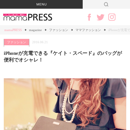
mamaPRESS
magazine
ファッション
ママファッション
iPhoneが
ファッション
2016.06.21
iPhoneが充電できる『ケイト・スペード』のバッグが
便利でオシャレ！