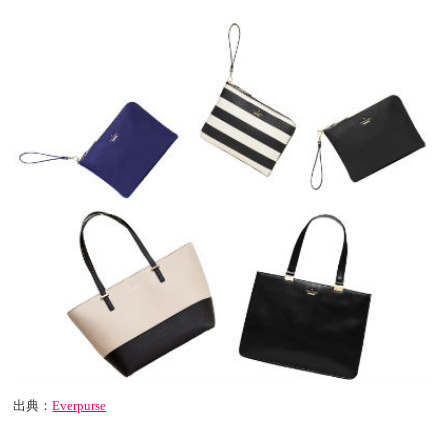
出典：
Everpurse