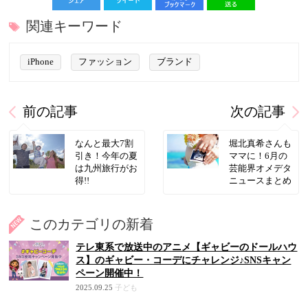
関連キーワード
iPhone
ファッション
ブランド
前の記事
次の記事
なんと最大7割
堀北真希さんも
引き！今年の夏
ママに！6月の
は九州旅行がお
芸能界オメデタ
得!!
ニュースまとめ
このカテゴリの新着
テレ東系で放送中のアニメ【ギャビーのドールハウ
ス】のギャビー・コーデにチャレンジ♪SNSキャン
ペーン開催中！
2025.09.25
子ども