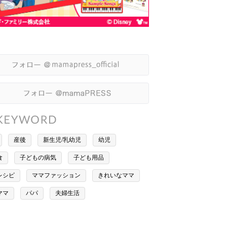
産後
新生児/乳幼児
幼児
食
子どもの病気
子ども用品
レシピ
ママファッション
きれいなママ
ママ
パパ
夫婦生活