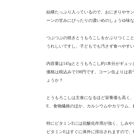
結構たっぷり入っているので、おにぎりやサ
ーンの甘みにぴったりの濃いめのしょうゆ味
つぶつぶの焼きとうもろこしをかぶりつくこ
うれしいですし、子どもでも汚さず食べやす
内容量は145gととうもろこし約1本分がギュッと
価格は税込みで198円です。コーン缶よりは
ょうか？
とうもろこしは主食になるほど栄養価も高く、
E、食物繊維のほか、カルシウムやカリウム、
特にビタミンEには抗酸化作用が強く、しみや
ビタミンEはすぐに体外に排出されますので、