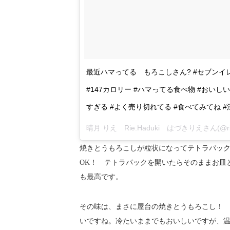
最近ハマってる もろこしさん? #セブンイレ
#147カロリー #ハマってる食べ物 #おいし
すぎる #よく売り切れてる #食べてみてね 
晴月 りえ Rie.Haduki はづきりえさん(@ri
焼きとうもろこしが粒状になってテトラパッ
OK！ テトラパックを開いたらそのままお皿
も最高です。
その味は、まさに屋台の焼きとうもろこし！
いですね。冷たいままでもおいしいですが、