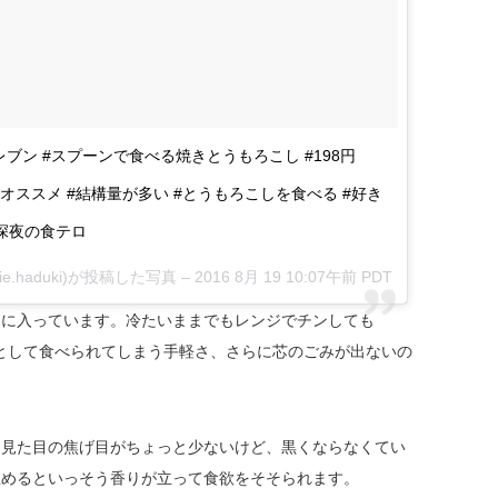
ブン #スプーンで食べる焼きとうもろこし #198円
いオススメ #結構量が多い #とうもろこしを食べる #好き
#深夜の食テロ
e.haduki)が投稿した写真 –
2016 8月 19 10:07午前 PDT
クに入っています。冷たいままでもレンジでチンしても
として食べられてしまう手軽さ、さらに芯のごみが出ないの
 見た目の焦げ目がちょっと少ないけど、黒くならなくてい
温めるといっそう香りが立って食欲をそそられます。