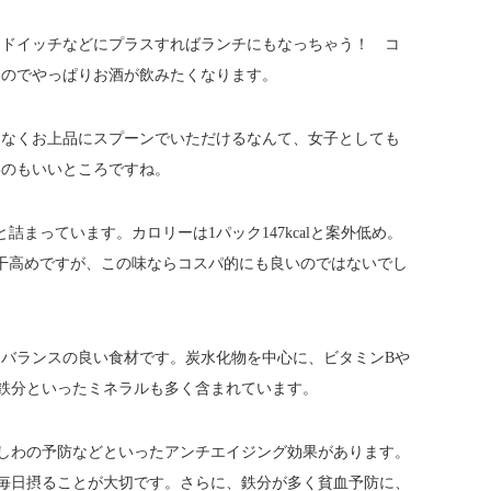
ンドイッチなどにプラスすればランチにもなっちゃう！ コ
なのでやっぱりお酒が飲みたくなります。
となくお上品にスプーンでいただけるなんて、女子としても
いのもいいところですね。
詰まっています。カロリーは1パック147kcalと案外低め。
若干高めですが、この味ならコスパ的にも良いのではないでし
バランスの良い食材です。炭水化物を中心に、ビタミンBや
鉄分といったミネラルも多く含まれています。
しわの予防などといったアンチエイジング効果があります。
毎日摂ることが大切です。さらに、鉄分が多く貧血予防に、