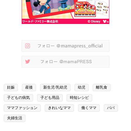
妊娠
産後
新生児/乳幼児
幼児
離乳食
子どもの病気
子ども用品
時短レシピ
ママファッション
きれいなママ
働くママ
パパ
夫婦生活