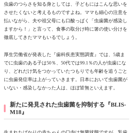
虫歯のつらさを知る身としては、子どもにはこんな思いを
させたくないと考えるものですよね。ママも細心の注意を
払いながら、夫や祖父母にも口酸っぱく「虫歯菌が感染し
ますから！」と言って、食事の取分け時に箸の使い分けを
徹底してきたママもいるでしょう。
厚生労働省が発表した『歯科疾患実態調査』では、5歳ま
でに虫歯のある子は50％、50代では99.1％の人が虫歯にな
り、どれだけ気をつかっていたつもりでも年齢を追うごと
に虫歯発症率は上がっていきます。日本において虫歯菌が
いない・感染しなかった人は、ほぼ皆無といえます。
新たに発見された虫歯菌を抑制する『BLIS-
M18』
生まれたばかりの
赤ちゃん
の口内は無菌状態ですが、乳歯