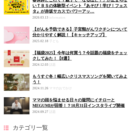
春休みどこ行く？親子で「なるほど！」が止まらな
いＴＢＳの体験型イベント『あそび！学び！フェス
タ』が赤坂サカスでパワーアッ…
2026.03.13
information
【がんを予防できる】子宮頸がんワクチンについて
分かりやすく解説！【キャッチアップ】
2025.02.18
子ども
【福袋2025】今年は何買う？今話題の福袋をチェッ
クしてみた！【8選】
2024.12.03
話題
もうすぐ冬！幅広いクリスマスソングを聞いてみよ
う！
2024.11.26
ママのおでかけ
ママの頭を悩ませる日々の疑問にイチローと
MEGUMIが回答！？10月31日インスタライブ開催
2024.09.27
話題
カテゴリ一覧