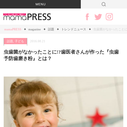
mamaPRESS
magazine
話題
トレンドニュース
虫歯菌がなかったことに
話題
,
子ども
2016.08.21
虫歯菌がなかったことに!?歯医者さんが作った『虫歯
予防歯磨き粉』とは？