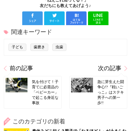
「ねえこれ知ってる？」
友だちにも教えてあげよう♪
関連キーワード
子ども
歯磨き
虫歯
前の記事
次の記事
気を付けて！子
急に芽生えた闘
育てに必需品の
争心!?『戦いご
「ベビーカー」
っこ』はステキ
で起こる身近な
男子への第一
事故
歩!!
このカテゴリの新着