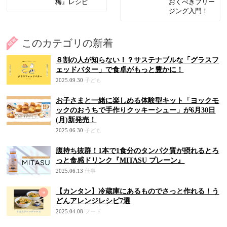
梅』レシピ
おくべきフリー
ジング入門！
このカテゴリの新着
８割の人が知らない！？サステナブルな「グラスフ
ェッドバター」で食卓がもっと豊かに！
2025.09.30
子ども
お子さまと一緒に楽しめる体験型キット「ヨックモ
ックのおうちで手作りクッキーシュー」が6月30日
(月)新発売！
2025.06.30
子ども
腹持ち抜群！1本で1食分のタンパク質が摂れるとろ
っと食感ドリンク『MITASU プレーン』
2025.06.13
仕事
【カンタン】冷蔵庫にあるものでさっと作れる！う
どんアレンジレシピ7選
2025.04.08
フード