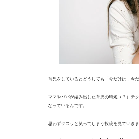
育児をしているとどうしても「今だけは…今
ママや
パパ
が編み出した育児の
時短
（？）テ
なっているんです。
思わずクスッと笑ってしまう投稿を見ていき