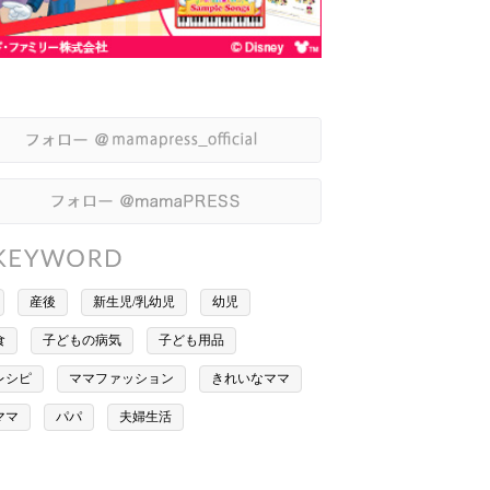
産後
新生児/乳幼児
幼児
食
子どもの病気
子ども用品
レシピ
ママファッション
きれいなママ
ママ
パパ
夫婦生活