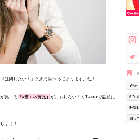
だけは楽したい！」と思う瞬間ってありますよね！
妊娠
クが集まる
『#省エネ育児』
がおもしろい！とTwitterで話題に
離乳
時短
働く
ましょう！