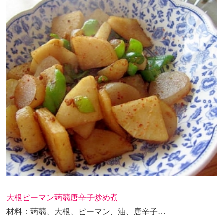
大根ピーマン蒟蒻唐辛子炒め煮
材料：蒟蒻、大根、ピーマン、油、唐辛子…