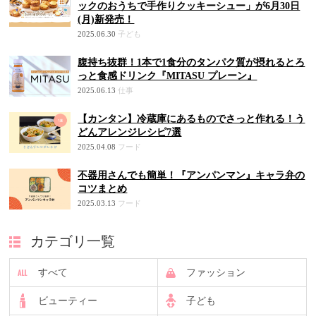
ックのおうちで手作りクッキーシュー」が6月30日
(月)新発売！
2025.06.30
子ども
腹持ち抜群！1本で1食分のタンパク質が摂れるとろ
っと食感ドリンク『MITASU プレーン』
2025.06.13
仕事
【カンタン】冷蔵庫にあるものでさっと作れる！う
どんアレンジレシピ7選
2025.04.08
フード
不器用さんでも簡単！『アンパンマン』キャラ弁の
コツまとめ
2025.03.13
フード
カテゴリ一覧
すべて
ファッション
ビューティー
子ども