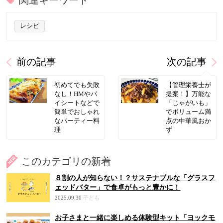
関連キーワード
レシピ
前の記事
次の記事
初めてでも失敗
【管理栄養士が
なし！HMやパ
提案！】万能な
イシートなどで
「じゃがいも」
簡単でおしゃれ
でボリューム満
なパーティー料
点の中華風おか
理
ず
このカテゴリの新着
８割の人が知らない！？サステナブルな「グラスフ
ェッドバター」で食卓がもっと豊かに！
2025.09.30
子ども
お子さまと一緒に楽しめる体験型キット「ヨックモ