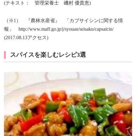
(テキスト： 管理栄養士 磯村 優貴恵)
（※1） 『農林水産省』 「カプサイシンに関する情
報」 http://www.maff.go.jp/j/syouan/seisaku/capsaicin/
(2017.08.13アクセス)
スパイスを楽しむレシピ3選