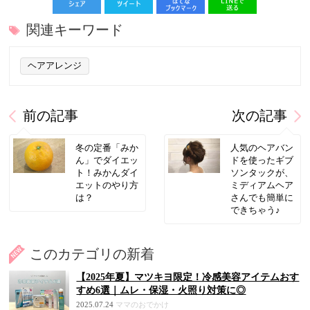
関連キーワード
ヘアアレンジ
前の記事
次の記事
冬の定番「みか
人気のヘアバン
ん」でダイエッ
ドを使ったギブ
ト！みかんダイ
ソンタックが、
エットのやり方
ミディアムヘア
は？
さんでも簡単に
できちゃう♪
このカテゴリの新着
【2025年夏】マツキヨ限定！冷感美容アイテムおす
すめ6選｜ムレ・保湿・火照り対策に◎
2025.07.24
ママのおでかけ