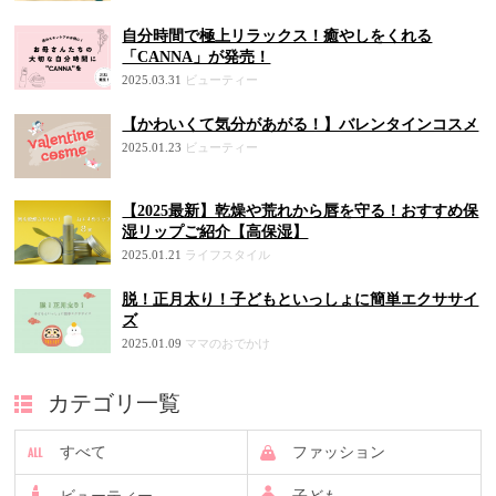
自分時間で極上リラックス！癒やしをくれる
「CANNA」が発売！
2025.03.31
ビューティー
【かわいくて気分があがる！】バレンタインコスメ
2025.01.23
ビューティー
【2025最新】乾燥や荒れから唇を守る！おすすめ保
湿リップご紹介【高保湿】
2025.01.21
ライフスタイル
脱！正月太り！子どもといっしょに簡単エクササイ
ズ
2025.01.09
ママのおでかけ
カテゴリ一覧
すべて
ファッション