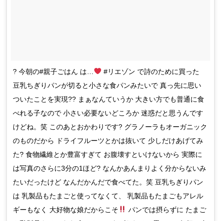
? 今朝の#親子ごはん は…
#リエゾン で詩のために買った
豆乳ちぎりパンが切ると小さな食パンみたいで 真っ先に思い
ついたことを実現?? まぁなんていうか 大きい方でも普通に食
べれる子なので 小さい必要ないどころか 迷惑だと思うんです
けどね。笑 このあとおかわりです? グラノーラもオーガニック
のものだから ドライフルーツとかは抜いて 少しだけあげてみ
た? 食物繊維とか豊富すぎて お腹壊すといけないから 実際に
は写真のさらに3分の1ほど? なんかあんまりよく分からないみ
たいだったけど なんだかんだで食べてた。笑 豆乳ちぎりパン
は 乳製品もたまごと使ってなくて、 乳製品もたまごもアレル
ギーもなく 大好物な娘だからこそ
パンでは摂らずに たまご