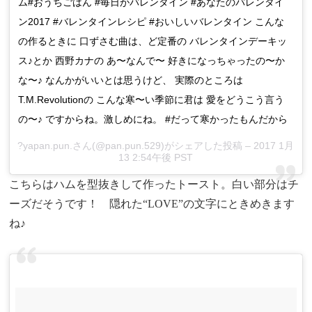
ム#おうちごはん #毎日がバレンタイン #あなたのバレンタイ
ン2017 #バレンタインレシピ #おいしいバレンタイン こんな
の作るときに 口ずさむ曲は、ど定番の バレンタインデーキッ
ス♪とか 西野カナの あ〜なんで〜 好きになっちゃったの〜か
な〜♪ なんかがいいとは思うけど、 実際のところは
T.M.Revolutionの こんな寒〜い季節に君は 愛をどうこう言う
の〜♪ ですからね。激しめにね。 #だって寒かったもんだから
?yapan.pun.さん(@pan.pun.529)がシェアした投稿 – 2017 1月
13 2:54午後 PST
こちらはハムを型抜きして作ったトースト。白い部分はチ
ーズだそうです！ 隠れた“LOVE”の文字にときめきます
ね♪