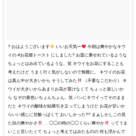
? おはようございます
いいお天気ー
今朝は爽やかなキウ
イの #お花畑トースト にしました? お皿に乗せれているような
ちょっとはみ出ているような。笑 キウイをお花にすることも
考えたけど うまく行く気がしないので無難に。 キウイのお花
は真ん中が大きいから そうしてみた
（不要なこだわり） キ
ウイが大きいからあまりお花が置けなくて ちょっと寂しいか
ら なぞの黄色いちょんちょん。笑 パンにキウイってそのまま
だと キウイの酸味が結構引き立ってしまうけど お花が甘いか
らいい感じに甘酸っぱくて おいしかった?? まぁしかしこの見
た目の爽やかさ
… ◯◯の時の◯◯くらい爽やか
ってうま
いこと言いたくて ちょっと考えてはみたものの 何も浮かんで