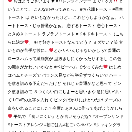
おはようございます☀ #バレンタインデー まで１ヶ月
と
いうことで、 こんなのやってみたっ。 #お花畑トースト #星空
トースト は 迷いもなかったけど… これどうしようかなぁ。 ハ
ートトーストじゃ普通かなぁ。 恋するトースト 恋心トースト
ときめきトースト ラブラブトースト #ドキドキトースト（こち
らに決定
） 好き好きトーストなんでどう？ ぇダサい？笑 甘
いものが苦手な彼に…
とか いいんじゃないかしら? 普通の
ロースハムって繊維質が 型抜きしにくかったりするし この色
の濃さがかわいいかなと #ベビーハム でやってみた
はじめ
はハムとチーズで バランス見ながら半分ずつくらいで ハート
を敷き詰める予定だったけど それじゃ普通かなと思って ピン
ク敷き詰めて ３つくらい白にしよーと思いきや 急に思い付い
て LOVEの文字を入れて ピンクばかりにひとつだけ チーズの
白をいれることにした? 今度たぁさんに作ってあげようかしら
平気で 『食いにくい』とか言いそうだな? #オープンサンド
#トーストアレンジ #朝ごはん#朝ごパン#パン #クッキングラ