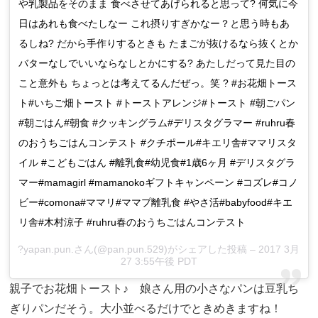
や乳製品をそのまま 食べさせてあげられると思って? 何気に今
日はあれも食べたしなー これ摂りすぎかなー？と思う時もあ
るしね? だから手作りするときも たまごが抜けるなら抜くとか
バターなしでいいならなしとかにする? あたしだって見た目の
こと意外も ちょっとは考えてるんだぜっ。笑 ? #お花畑トース
ト#いちご畑トースト #トーストアレンジ#トースト #朝ごパン
#朝ごはん#朝食 #クッキングラム#デリスタグラマー #ruhru春
のおうちごはんコンテスト #クチポール#キエリ舎#ママリスタ
イル #こどもごはん #離乳食#幼児食#1歳6ヶ月 #デリスタグラ
マー#mamagirl #mamanokoギフトキャンペーン #コズレ#コノ
ビー#comona#ママリ#ママプ離乳食 #やさ活#babyfood#キエ
リ舎#木村涼子 #ruhru春のおうちごはんコンテスト
?yapan.pun.さん(@pan.pun.529)がシェアした投稿 – 2017 3月
27 3:55午後 PDT
親子でお花畑トースト♪ 娘さん用の小さなパンは豆乳ち
ぎりパンだそう。大小並べるだけでときめきますね！