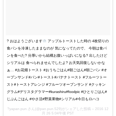
? おはようございます
アップルトーストした時の 4枚切りの
食パンを冷凍したままなのが 気になってたので、 今朝は食パ
ンを食べた? 分厚いから結構お腹いっぱいになる? 出したけど
シリアルは 食べられませんでしたよ? お天気回復しないかな
ぁ… #お花畑トースト #おうちごはん#朝ごはん#朝ごパン #オ
ープンサンド#パン#トースト#バナナトースト #フルーツトー
スト#トーストアレンジ #フルーツオープンサンド #クッキン
グラム#デリスタグラマー#kurashiru#foodpic #ひとりごはん#
じぶんごはん #やさ活#野菜果物#シリアル#今日もロハコ
?yapan.pun.さん(@pan.pun.529)がシェアした投稿 – 2016 12
月 26 5:04午後 PST