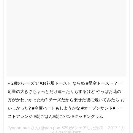
⭐︎ 2種のチーズで #お花畑トースト ならぬ #星空トースト ? 一
応星の大きさちょっとだけ違ったりもするけど やっぱお花の
方がかわいかったね? チーズだから乗せた後に焼いてみたら お
いしかった? #今度ハートもしようかな #オープンサンド#トー
ストアレンジ #朝ごはん#朝ごパン#クッキングラム
?yapan.pun.さん(@pan.pun.529)がシェアした投稿 – 2017 1月
4 4:38午後 PST