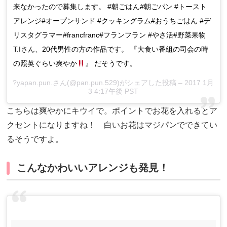
来なかったので募集します。 #朝ごはん#朝ごパン #トースト
アレンジ#オープンサンド #クッキングラム#おうちごはん #デ
リスタグラマー#francfranc#フランフラン #やさ活#野菜果物
T.Iさん、20代男性の方の作品です。 『大食い番組の司会の時
の照英ぐらい爽やか
』 だそうです。
?yapan.pun.さん(@pan.pun.529)がシェアした投稿 – 2017 1月
3 4:17午後 PST
こちらは爽やかにキウイで。ポイントでお花を入れるとア
クセントになりますね！ 白いお花はマジパンでできてい
るそうですよ。
こんなかわいいアレンジも発見！