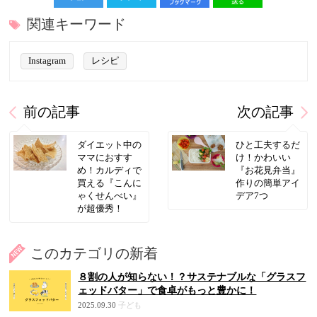
関連キーワード
Instagram
レシピ
前の記事
次の記事
ダイエット中の
ひと工夫するだ
ママにおすす
け！かわいい
め！カルディで
『お花見弁当』
買える『こんに
作りの簡単アイ
ゃくせんべい』
デア7つ
が超優秀！
このカテゴリの新着
８割の人が知らない！？サステナブルな「グラスフ
ェッドバター」で食卓がもっと豊かに！
2025.09.30
子ども