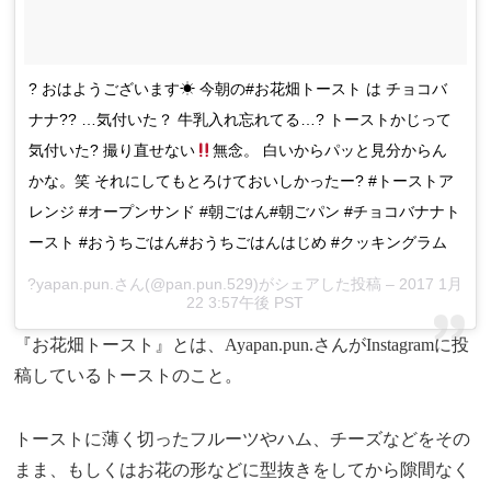
? おはようございます☀ 今朝の#お花畑トースト は チョコバ
ナナ?? …気付いた？ 牛乳入れ忘れてる…? トーストかじって
気付いた? 撮り直せない
無念。 白いからパッと見分からん
かな。笑 それにしてもとろけておいしかったー? #トーストア
レンジ #オープンサンド #朝ごはん#朝ごパン #チョコバナナト
ースト #おうちごはん#おうちごはんはじめ #クッキングラム
?yapan.pun.さん(@pan.pun.529)がシェアした投稿 – 2017 1月
22 3:57午後 PST
『お花畑トースト』とは、Ayapan.pun.さんがInstagramに投
稿しているトーストのこと。
トーストに薄く切ったフルーツやハム、チーズなどをその
まま、もしくはお花の形などに型抜きをしてから隙間なく