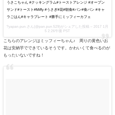
うさこちゃん #クッキングラム#トーストアレンジ #オープン
サンド#トースト#Miffy #うさぎ#花#朝食#パン#食パン #キャ
ラごはん#キャラプレート #勝手にミッフィーカフェ
?yapan.pun.さん(@pan.pun.529)がシェアした投稿 – 2017 1月
5 2:26午後 PST
こちらのアレンジはミッフィーちゃん♪ 周りの黄色いお
花は安納芋でできているそうです。かわいくて食べるのが
もったいないですね！