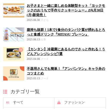
お子さまと一緒に楽しめる体験型キット「ヨックモ
ックのおうちで手作りクッキーシュー」が6月30日
(月)新発売！
2025.06.30
子ども
腹持ち抜群！1本で1食分のタンパク質が摂れるとろ
っと食感ドリンク『MITASU プレーン』
2025.06.13
仕事
【カンタン】冷蔵庫にあるものでさっと作れる！う
どんアレンジレシピ7選
2025.04.08
フード
不器用さんでも簡単！『アンパンマン』キャラ弁の
コツまとめ
2025.03.13
フード
カテゴリ一覧
すべて
ファッション