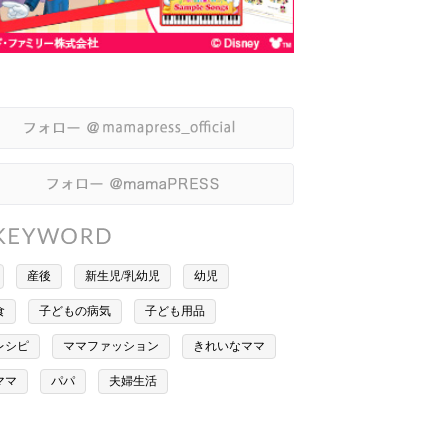
産後
新生児/乳幼児
幼児
食
子どもの病気
子ども用品
レシピ
ママファッション
きれいなママ
ママ
パパ
夫婦生活