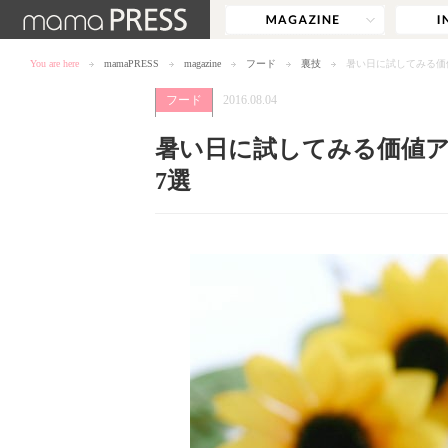
You are here
mamaPRESS
magazine
フード
裏技
暑い日に試してみる価
フード
2016.08.04
暑い日に試してみる価値
7選