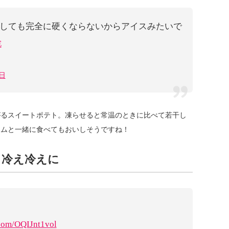
しても完全に硬くならないからアイスみたいで
E
9日
がるスイートポテト。凍らせると常温のときに比べて若干し
ームと一緒に食べてもおいしそうですね！
り冷え冷えに
.com/OQIJnt1vol