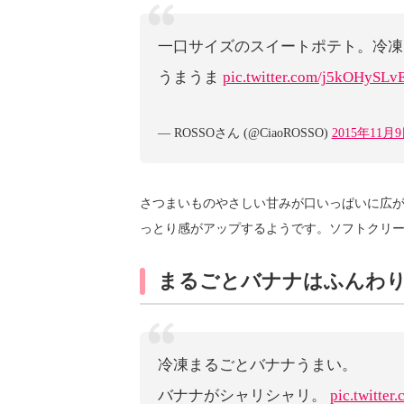
一口サイズのスイートポテト。冷凍
うまうま
pic.twitter.com/j5kOHySLv
— ROSSOさん (@CiaoROSSO)
2015年11月
さつまいものやさしい甘みが口いっぱいに広
っとり感がアップするようです。ソフトクリ
まるごとバナナはふんわ
冷凍まるごとバナナうまい。
バナナがシャリシャリ。
pic.twitter