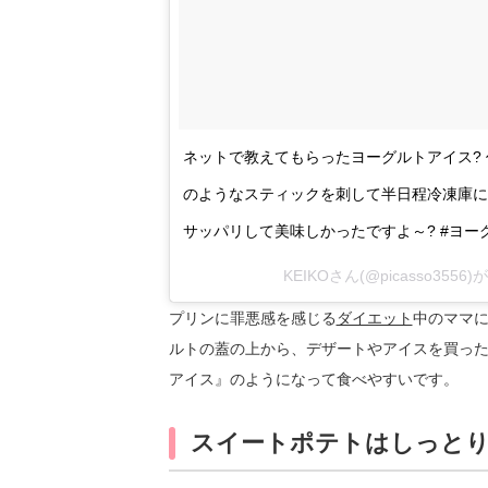
ネットで教えてもらったヨーグルトアイス?
のようなスティックを刺して半日程冷凍庫に
サッパリして美味しかったですよ～? #ヨー
KEIKOさん(@picasso3556)
プリンに罪悪感を感じる
ダイエット
中のママ
ルトの蓋の上から、デザートやアイスを買っ
アイス』のようになって食べやすいです。
スイートポテトはしっと