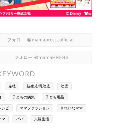
産後
新生児/乳幼児
幼児
食
子どもの病気
子ども用品
レシピ
ママファッション
きれいなママ
ママ
パパ
夫婦生活