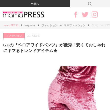
mamaPRESS
magazine
ファッション
ママファッション
GUの『ベロ
ファッション
2017.12.07
GUの『ベロアワイドパンツ』が優秀！安くておしゃれ
にキマるトレンドアイテム★