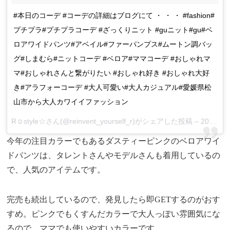
#本日のコーデ #コーデの詳細はブログにて ・ ・ ・ #fashion#
プチプラ#プチプラコーデ #ざっくりニット #guニット#gu#ベ
ロアワイドパンツ#アベイル#ファーパンプス#ムートン調バッ
グ#しまむら#ニットコーデ #ベロア#ママコーデ #おしゃれマ
マ#おしゃれさんと繋がりたい #おしゃれ好き #おしゃれ大好
き#アラフォーコーデ #大人可愛い#大人カジュアル#愛媛県松
山市から大人カワイイファッション
R☺︎style☆さん(@reinvent_yourself_r)がシェアした投稿 –
2017 11月 7 6:02午前 PST
今年の注目カラーでもあるダスティーピンクのベロアワイ
ドパンツは、タレントさんやモデルさんも着用しているの
で、人気のアイテムです。
完売も続出しているので、発見したら即GETするのがおす
すめ。ピンクでもくすんだカラーで大人っぽい雰囲気にな
るので、ママでも使いやすいカラーです。