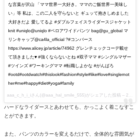
な言葉が沢山 「ママ世界一大好き。ママのご飯世界一美味し
い」等 私は、この二人を守らないと ギュッて抱きしめました
大好きだよ 愛してるよ #ダブルフェイスライダースジャケット
knit #uniqlo@uniqlo #ベロアワイドパンツ bag@gu_global マ
リンキャップ@ca4la_official ?#コンバース
https://www.alicey.jp/article/74962 グレンチェックコーデ載せ
て頂きました♥️ #強くならないとね #双子ママ #シングルマザー
#ツインズ #ワーキングママ #転職しよかな #がんばろ
#ootd#ootdwatch#thislook#fashion#style#like#love#singlemot
her#me#happy#diet#yoga#family
aaa_c_h_i_iさん(@aaa_hal_smile_555)がシェアした投稿 –
2017 10月 21 9:42午後 PDT
ハードなライダースとあわせても、かっこよく着こなすこ
とができます。
また、パンツのカラーを変えるだけで、全体的な雰囲気が