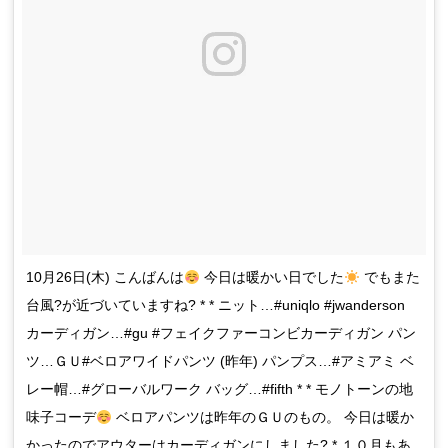
10月26日(木) こんばんは
今日は暖かい日でした
でもまた
台風?が近づいていますね? * * ニット…#uniqlo #jwanderson
カーディガン…#gu #フェイクファーコンビカーディガン パン
ツ…ＧＵ#ベロアワイドパンツ (昨年) パンプス…#アミアミ ベ
レー帽…#グローバルワーク バッグ…#fifth * * モノトーンの地
味子コーデ
ベロアパンツは昨年のＧＵのもの。 今日は暖か
かったのでアウターはカーディガンにしました? * １０月もあ