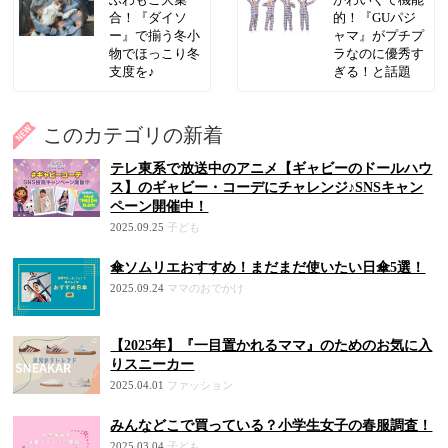
ふわもこ大集
かわいくて機能
合！『ダイソ
的！『GUパジ
ー』で揃う冬小
ャマ』がプチプ
物でほっこり冬
ラなのに優秀す
支度を♪
ぎる！と話題
このカテゴリの新着
テレ東系で放送中のアニメ【ギャビーのドールハウ
ス】のギャビー・コーデにチャレンジ♪SNSキャン
ペーン開催中！
2025.09.25
子ども
傘ソムリエおすすめ！まだまだ使いたい日傘5選！
2025.09.24
ママのおでかけ
【2025年】『一目置かれるママ』のためのお気に入
りスニーカー
2025.04.01
ファッション
みんなどこで買っている？小学生女子の春服調査！
2025.03.04
子ども