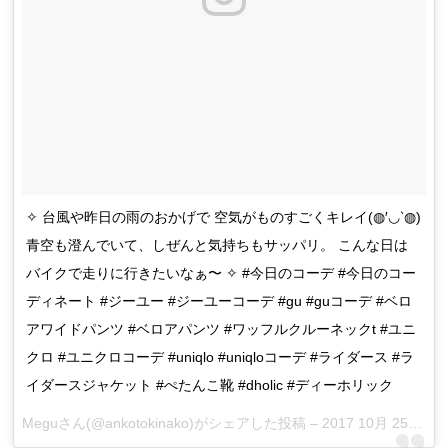
✧ 台風や昨日の雨のおかげで 空気がものすごくキレイ(◍′◡‵◍)
青空も澄んでいて、しぜんと気持ちもサッパリ。 こんな日は
バイクで走りに行きたいなぁ〜 ✧ #今日のコーデ #今日のコー
ディネート #ジーユー #ジーユーコーデ #gu #guコーデ #ベロ
アワイドパンツ #ベロアパンツ #ワッフルクルーネックt #ユニ
クロ #ユニクロコーデ #uniqlo #uniqloコーデ #ライダース #ラ
イダースジャケット #ぺたんこ靴 #dholic #ディーホリック
Meguさん(@ankotokinako)がシェアした投稿 –
2017 10月 25 5:33午後 PDT