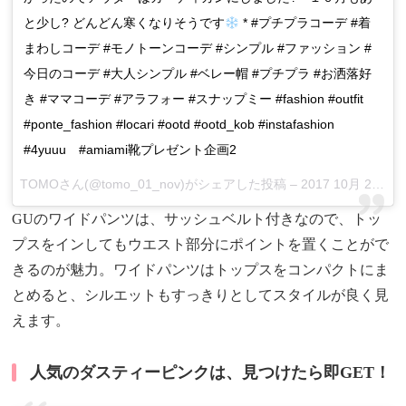
と少し? どんどん寒くなりそうです
* #プチプラコーデ #着
まわしコーデ #モノトーンコーデ #シンプル #ファッション #
今日のコーデ #大人シンプル #ベレー帽 #プチプラ #お洒落好
き #ママコーデ #アラフォー #スナップミー #fashion #outfit
#ponte_fashion #locari #ootd #ootd_kob #instafashion
#4yuuu #amiami靴プレゼント企画2
TOMOさん(@tomo_01_nov)がシェアした投稿 –
2017 10月 26 7:30午前 PDT
GUのワイドパンツは、サッシュベルト付きなので、トッ
プスをインしてもウエスト部分にポイントを置くことがで
きるのが魅力。ワイドパンツはトップスをコンパクトにま
とめると、シルエットもすっきりとしてスタイルが良く見
えます。
人気のダスティーピンクは、見つけたら即GET！