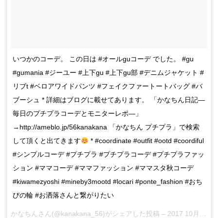
いつかのコーデ。 この日は #オールguコーデ でした。 #gu
#gumania #ジーユー #上下gu #上下gu部 #デニムジャケット #
リブt #ベロアワイドパンツ #フェイクファートートバッグ #バ
ブーシュ * 詳細はブログに載せてあります。 「かなちん日記―
毎日のプチプラコーデとモニターレポ―」
→http://ameblo.jp/56kanakana 「かなちん プチプラ」で検索
して頂くと出てきます
* #coordinate #outfit #ootd #coordiful
#シンプルコーデ #プチプラ #プチプラコーデ #プチプラファッ
ション #ママコーデ #ママファッション #ママスタ秋コーデ
#kiwamezyoshi #mineby3mootd #locari #ponte_fashion #おち
びの輪 #お洒落さんと繋がりたい
かなちんさん(@kanakana_56)がシェアした投稿 –
2017 10月 30 5:20午後 PDT