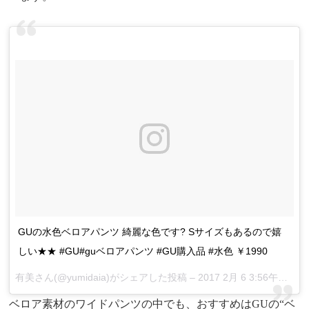
GUの水色ベロアパンツ 綺麗な色です? Sサイズもあるので嬉
しい★★ #GU#guベロアパンツ #GU購入品 #水色 ￥1990
有美さん(@yumidaia)がシェアした投稿 –
2017 2月 6 3:56午後 PST
ベロア素材のワイドパンツの中でも、おすすめはGUの“ベ