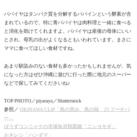
パパイヤはタンパク質を分解するパパインという酵素が含
まれているので、特に青パパイヤは肉料理と一緒に食べる
と消化を助けてくれますよ。パパイヤは産後の母体にいい
とされ、母乳の出がよくなるともいわれています。まさに
ママに食べてほしい食材ですね。
あまり馴染みのない食材も多かったかもしれませんが、気
になった方はぜひ沖縄に遊びに行った際に地元のスーパー
などで探してみてくださいね♪
TOP PHOTO／piyaraya／Shutterstock
参照／
OKINAWA CLIP「島の恵み、島の味 25 フーチバ
ー」
ぼうずコンニャクの市場魚貝類図鑑「ニシヨモギ」
おきレシ「ハンダマ」