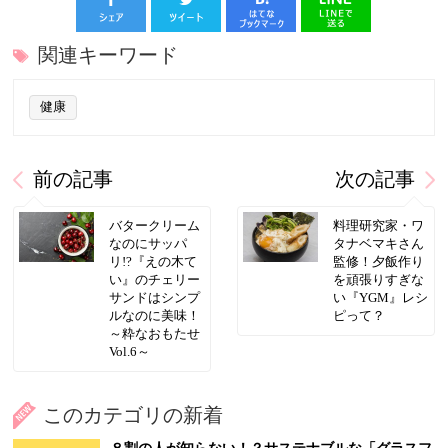
関連キーワード
健康
前の記事
次の記事
バタークリーム
料理研究家・ワ
なのにサッパ
タナベマキさん
リ!?『えの木て
監修！夕飯作り
い』のチェリー
を頑張りすぎな
サンドはシンプ
い『YGM』レシ
ルなのに美味！
ピって？
～粋なおもたせ
Vol.6～
このカテゴリの新着