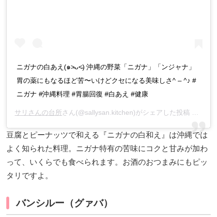
ニガナの白あえ(๑˃̵ᴗ˂̵) 沖縄の野菜「ニガナ」「ンジャナ」
胃の薬にもなるほど苦〜いけどクセになる美味しさ^ – ^♪ #
ニガナ #沖縄料理 #胃腸回復 #白あえ #健康
サリさんの台所
さん(@sallysan.kitchen)がシェアした投稿 –
201
豆腐とピーナッツで和える『ニガナの白和え』は沖縄では
よく知られた料理。ニガナ特有の苦味にコクと甘みが加わ
って、いくらでも食べられます。お酒のおつまみにもピッ
タリですよ。
バンシルー（グァバ）