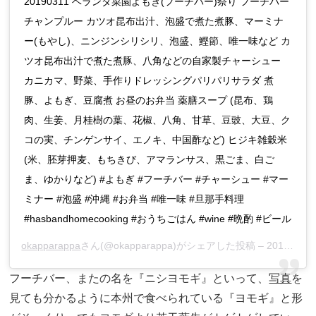
20190311 ベランダ菜園よもぎ(フーチバー)祭り フーチバー
チャンプルー カツオ昆布出汁、泡盛で煮た煮豚、マーミナ
ー(もやし)、ニンジンシリシリ、泡盛、鰹節、唯一味など カ
ツオ昆布出汁で煮た煮豚、八角などの自家製チャーシュー
カニカマ、野菜、手作りドレッシングパリパリサラダ 煮
豚、よもぎ、豆腐煮 お昼のお弁当 薬膳スープ (昆布、鶏
肉、生姜、月桂樹の葉、花椒、八角、甘草、豆豉、大豆、ク
コの実、チンゲンサイ、エノキ、中国酢など) ヒジキ雑穀米
(米、胚芽押麦、もちきび、アマランサス、黒ごま、白ご
ま、ゆかりなど) #よもぎ #フーチバー #チャーシュー #マー
ミナー #泡盛 #沖縄 #お弁当 #唯一味 #旦那手料理
#hasbandhomecooking #おうちごはん #wine #晩酌 #ビール
okapparappa
さん(@okapparappa)がシェアした投稿 –
2019年 3月月11日午前6時34分PDT
フーチバー、またの名を『ニシヨモギ』といって、
写真
を
見ても分かるように本州で食べられている『ヨモギ』と形