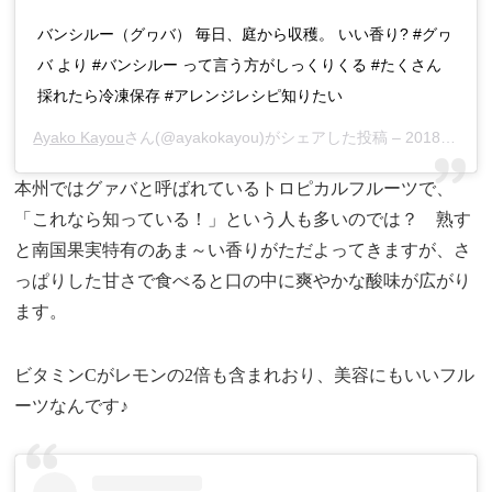
バンシルー（グヮバ） 毎日、庭から収穫。 いい香り? #グヮ
バ より #バンシルー って言う方がしっくりくる #たくさん
採れたら冷凍保存 #アレンジレシピ知りたい
Ayako Kayou
さん(@ayakokayou)がシェアした投稿 –
2018年 8月月14日午後3時46分PDT
本州ではグァバと呼ばれているトロピカルフルーツで、
「これなら知っている！」という人も多いのでは？ 熟す
と南国果実特有のあま～い香りがただよってきますが、さ
っぱりした甘さで食べると口の中に爽やかな酸味が広がり
ます。
ビタミンCがレモンの2倍も含まれおり、美容にもいいフル
ーツなんです♪