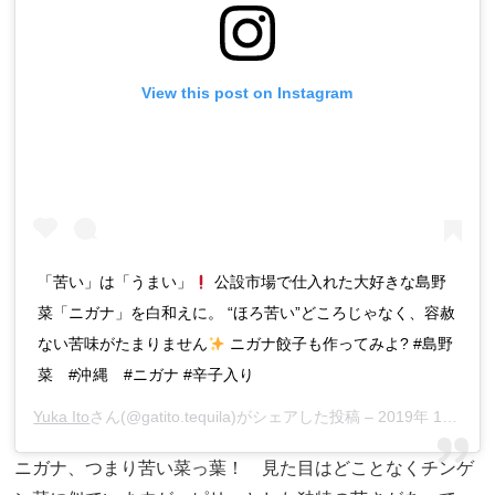
View this post on Instagram
「苦い」は「うまい」
公設市場で仕入れた大好きな島野
菜「ニガナ」を白和えに。 “ほろ苦い”どころじゃなく、容赦
ない苦味がたまりません
ニガナ餃子も作ってみよ? #島野
菜 #沖縄 #ニガナ #辛子入り
Yuka Ito
さん(@gatito.tequila)がシェアした投稿 –
2019年 1月月17日午後8時54分PST
ニガナ、つまり苦い菜っ葉！ 見た目はどことなくチンゲ