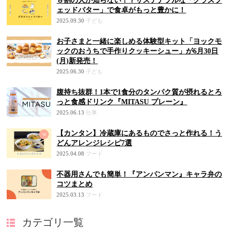
８割の人が知らない！？サステナブルな「グラスフ
ェッドバター」で食卓がもっと豊かに！
2025.09.30
子ども
お子さまと一緒に楽しめる体験型キット「ヨックモ
ックのおうちで手作りクッキーシュー」が6月30日
(月)新発売！
2025.06.30
子ども
腹持ち抜群！1本で1食分のタンパク質が摂れるとろ
っと食感ドリンク『MITASU プレーン』
2025.06.13
仕事
【カンタン】冷蔵庫にあるものでさっと作れる！う
どんアレンジレシピ7選
2025.04.08
フード
不器用さんでも簡単！『アンパンマン』キャラ弁の
コツまとめ
2025.03.13
フード
カテゴリ一覧