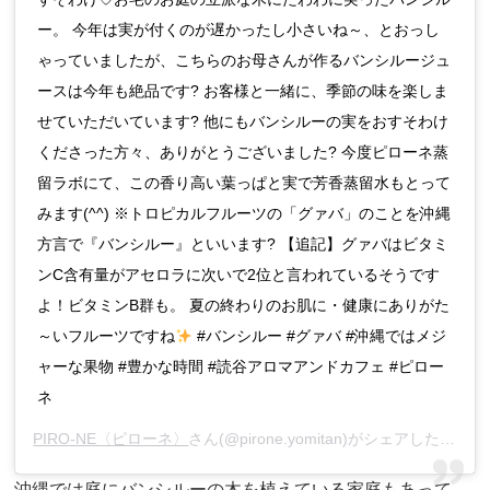
ー。 今年は実が付くのが遅かったし小さいね～、とおっし
ゃっていましたが、こちらのお母さんが作るバンシルージュ
ースは今年も絶品です? お客様と一緒に、季節の味を楽しま
せていただいています? 他にもバンシルーの実をおすそわけ
くださった方々、ありがとうございました? 今度ピローネ蒸
留ラボにて、この香り高い葉っぱと実で芳香蒸留水もとって
みます(^^) ※トロピカルフルーツの「グァバ」のことを沖縄
方言で『バンシルー』といいます? 【追記】グァバはビタミ
ンC含有量がアセロラに次いで2位と言われているそうです
よ！ビタミンB群も。 夏の終わりのお肌に・健康にありがた
～いフルーツですね
#バンシルー #グァバ #沖縄ではメジ
ャーな果物 #豊かな時間 #読谷アロマアンドカフェ #ピロー
ネ
PIRO-NE〈ピローネ〉
さん(@pirone.yomitan)がシェアした投稿 –
沖縄では庭にバンシルーの木を植えている家庭もあって、