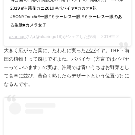
2019 #沖縄花カニ2019 #パパイヤ#カカオ#花
#SONY#nex5r#一眼#ミラーレス一眼 #ミラーレス一眼のあ
る生活#カメラ女子
akaringo
さん(@akaringo18)がシェアした投稿 –
2019年 2月月13日午前11時38分PST
大きく広がった葉に、たわわに実った
パパ
イヤ。THE・南
国の植物！って感じですよね。パパイヤ（方言ではパパヤ
ーっていいます）の実は、沖縄では青いうちはお野菜とし
て食卓に並び、黄色く熟したらデザートという位置づけに
なるんです。