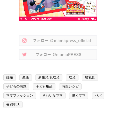
妊娠
産後
新生児/乳幼児
幼児
離乳食
子どもの病気
子ども用品
時短レシピ
ママファッション
きれいなママ
働くママ
パパ
夫婦生活