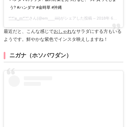
う? #ハンダマ #金時草 #沖縄
*°*°e_m*°*°
さん(@em___iiiii)がシェアした投稿 –
2018年 6月月20日午前3時24分PDT
最近だと、こんな感じで
おしゃれ
なサラダにする方もいる
ようです。鮮やかな紫色でインスタ映えしますね！
ニガナ（ホソバワダン）