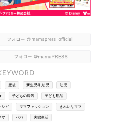
産後
新生児/乳幼児
幼児
食
子どもの病気
子ども用品
レシピ
ママファッション
きれいなママ
ママ
パパ
夫婦生活