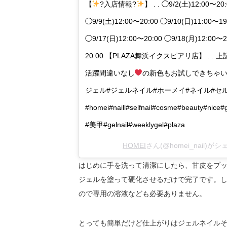
【
?入店情報?
】 . . ◯9/2(土)12:00〜
◯9/9(土)12:00〜20:00 ◯9/10(日)11:00〜1
◯9/17(日)12:00〜20:00 ◯9/18(月)12:0
20:00 【PLAZA舞浜イクスピアリ店】 .
活躍間違いなし
の新色もお試しできちゃいま
ジェル#ジェルネイル#ホーメイ#ネイル#セ
#homei#naill#selfnail#cosme#beauty#nice
#美甲#gelnail#weeklygel#plaza
HOMEI
さん(@homei_nail)が
はじめに手を洗って清潔にしたら、甘皮をプ
ジェルを塗って硬化させるだけで完了です。
ので専用の溶液なども必要ありません。
とっても簡単だけど仕上がりはジェルネイル