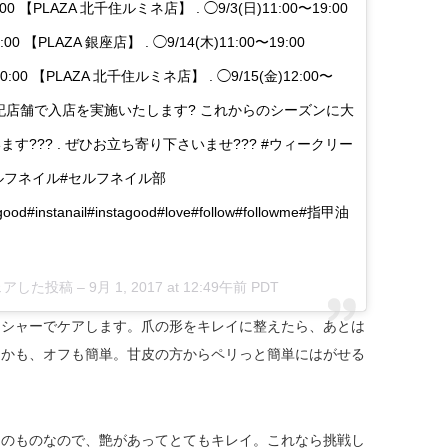
20:00 【PLAZA 北千住ルミネ店】 . ◯9/3(日)11:00〜19:00
9:00 【PLAZA 銀座店】 . ◯9/14(木)11:00〜19:00
0〜20:00 【PLAZA 北千住ルミネ店】 . ◯9/15(金)12:00〜
 . 上記店舗で入店を実施いたします? これからのシーズンに大
す??? . ぜひお立ち寄り下さいませ??? #ウィークリー
ルフネイル#セルフネイル部
#good#instanail#instagood#love#follow#followme#指甲油
シェアした投稿 –
9月 1, 2017 at 12:49午前 PDT
ッシャーでケアします。爪の形をキレイに整えたら、あとは
しかも、オフも簡単。甘皮の方からペリっと簡単にはがせる
そのものなので、艶があってとてもキレイ。これなら挑戦し