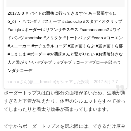
2017.5.8 ↟ バイトの面接に行ってきます〜 あー緊張する(｡
ŏ_ŏ) ・ #バンダナ #スカーフ #studioclip #スタディオクリップ
#uniqlo #ボーダーt #サマンサモスモス #samansamos2 #ワイ
ドパンツ #noritake #ノリタケ #トートバッグ #coen #コーエン
#スニーカー #ナチュラルコーデ #置き画くらぶ #置き画くら部
#しましま #ボーダー #お洒落さんと繋がりたい #お洒落好きな
人と繋がりたい #プチプラ #プチプラコーデ #ブローチ部 #バ
ンダナコーデ
n a n aさん(@___brosche)がシェアした投稿 –
2017 5月 7 7:03午後 PDT
ボーダートップスは白い部分の面積が多いため、生地が薄
すぎると下着が見えたり、体型のシルエットをすべて拾っ
てしまったりと着太り効果が高まってしまいます。
ですからボーダートップスを選ぶ際には、できるだけ厚み