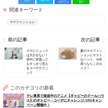
関連キーワード
ママファッション
前の記事
次の記事
ママにリュック
夏のママファッ
は欠かせない！
ションにマスト
背中に背負って
なハット。今年
もすっきり見え
買うならこのタ
るコーデテクニ
イプ！
ック
このカテゴリの新着
テレ東系で放送中のアニメ【ギャビーのドールハウ
ス】のギャビー・コーデにチャレンジ♪SNSキャン
ペーン開催中！