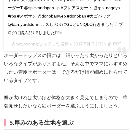
ーダーT @spickandspan_jp #フレアスカート @rps_nagoya
#rps #スポサン @donobanweb #donoban #カゴバッグ
@barnyardstorm . . 久しぶりにGUとUNIQLO行きました♡ ブ
ログに購入品UPしました◡̈⃝⋆
@moyooonnがシェアした投稿 –
2017 5月 5 2:32午前 PDT
ボーダートップスの幅には、細かったり太かったりといろ
いろなタイプがありますよね。そんな中でママにおすすめ
したい着痩せボーダーは、できるだけ幅が細めに作られて
いるタイプです。
幅が太ければ太いほど体格が大きく見えてしまうので、華
奢見せしたいなら細ボーダーを選ぶようにしましょう。
5.厚みのある生地を選ぶ