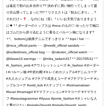
は遠足で初のお弁当作り?? 決めずに買い物行ってしまって盛
り沢山買ってしまった?‼? * リクエストは『鮭おにぎり』…?
それだけ～
…なのにね（笑） * いいお天気でありますよう
に☀ * * ボーダーのトップスは #reca のもの♡ ゆったりで袖口
はゴムだから折り込むように着るとバルーン袖になります?
✧*。 bottomは細身デニムですっきり☺︎︎ * * tops / hat ･･･
@reca_official pants ･･･ @reedit_official sandals ･･･
@outletshoes_official bag ･･･ @rakuten_official watch ･･･
@klasse14 earrings ･･･ @mika_tadarin317 * * 2017/05/11 * *
#r_fashion_amb #アウトレットシューズ #r_fashion #ボーダー
t #バルーン袖 #中折れ帽 #キレイめカジュアル#デニムコーデ
#大人カジュアル #プチプラ高見えコーデ #プチプラコーデ #シ
ンプルコーデ #ootd_kob #スナップミー #hotmamatown
#locari #mamagirl #ママファッション#ママコーデ #ママライ
フ #beaustagrammer #4yuuu #ponte_fashion #オシャレな人
と繋がりたい #mineby3mootd #mineby3mootd_pants