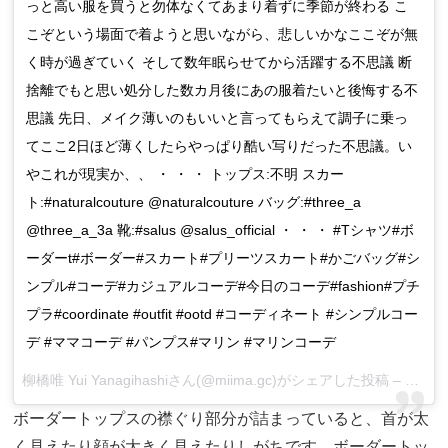
っと高い服を買うと勿体なくてあまり着ずに季節が終わる こ
こぞという場面で着ようと思いながら、悲しいかなここぞが無
く時が過ぎていく そして数年眠らせてから活躍する不思議 断
捨離でもと思い処分した数カ月後にあの服着たいと後悔する不
思議 先日、メイク薄いのもいいと言ってもらえて調子に乗っ
てここ2日ほど薄くしたらやっぱり酷い写りだった不思議。い
やこれが現実か、、 ・ ・ ・ トップス:不明 スカー
ト:#naturalcouture @naturalcouture バッグ:#three_a
@three_a_3a 靴:#salus @salus_official ・ ・ ・ #Tシャツ#ボ
ーダーt#ボーダー#スカート#プリーツスカート#かごバッグ#シ
ンプル#コーデ#カジュアルコーデ#今日のコーデ#fashion#プチ
プラ#coordinate #outfit #ootd #コーディネート #シンプルコー
デ #ママコーデ #パンプス#マリン #マリンコーデ
柳橋唯 Yui Yanagihashiさん(@miima.gc)がシェアした投稿 –
2017 
ボーダートップスの襟ぐり部分が詰まっていると、首が太
く見えたり顔が大きく見えたりしがちです。ボーダートッ