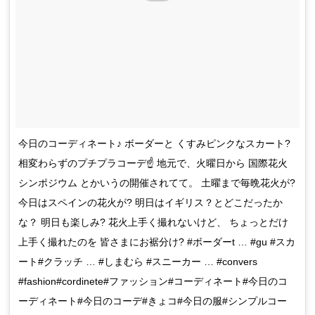
今日のコーディネート♪ ボーダーと くすみピンクなスカート?
相変わらずのプチプラコーデ☝ 地元で、火曜日から 国際花火
シンポジウム とかいうの開催されてて。 土曜まで毎晩花火が?
今日はスペインの花火が? 明日はイギリス？とどこだったか
な？ 明日も楽しみ? 花火上手く撮れないけど、 ちょっとだけ
上手く撮れたのを 皆さまにお裾分け? #ボーダーt … #gu #スカ
ート#クラッチ … #しまむら #スニーカー … #convers
#fashion#cordinete#ファッション#コーディネート#今日のコ
ーディネート#今日のコーデ#きょコ#今日の服#シンプルコー