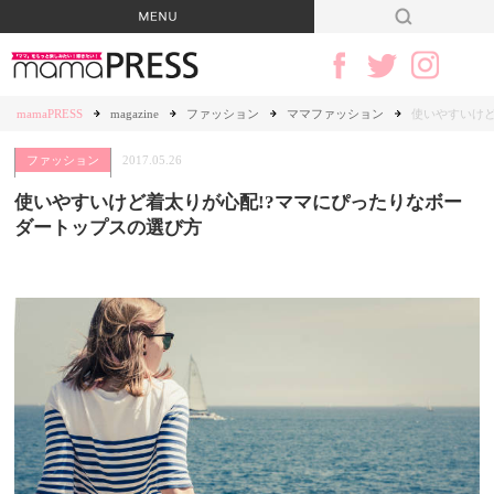
mamaPRESS
magazine
ファッション
ママファッション
使いやすいけど
ファッション
2017.05.26
使いやすいけど着太りが心配!?ママにぴったりなボー
ダートップスの選び方