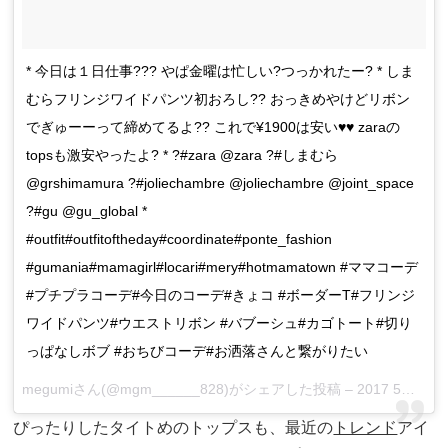
* 今日は１日仕事??? やぱ金曜は忙しい?つっかれたー? * しま
むらフリンジワイドパンツ初おろし?? おっきめやけどリボン
でぎゅーーって締めてるよ?? これで¥1900は安い♥️♥️ zaraの
topsも激安やったよ? * ?#zara @zara ?#しまむら
@grshimamura ?#joliechambre @joliechambre @joint_space
?#gu @gu_global *
#outfit#outfitoftheday#coordinate#ponte_fashion
#gumania#mamagirl#locari#mery#hotmamatown #ママコーデ
#プチプラコーデ#今日のコーデ#きょコ #ボーダーT#フリンジ
ワイドパンツ#ウエストリボン #バブーシュ#カゴトート#切り
っぱなしボブ #おちびコーデ#お洒落さんと繋がりたい
megumiさん(@mgm______828)がシェアした投稿 –
2017 5月 12 5:34午前 PDT
ぴったりしたタイトめのトップスも、最近の
トレンド
アイ