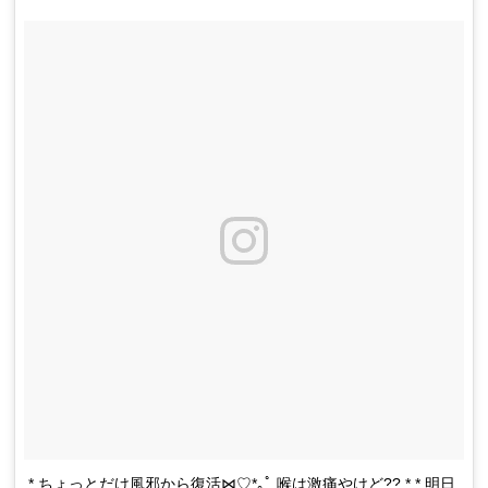
* ちょっとだけ風邪から復活⋈♡*｡ﾟ 喉は激痛やけど?? * * 明日