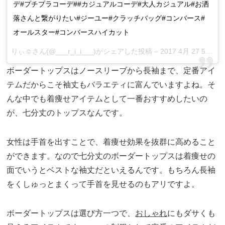
デ#プチプラコーデ##カジュアルコーデ#大人カジュアル#お洒
落さんと繋がりたい#ジーユー#クラッチバッグ#コンバース#
オールスター#コンバースハイカット
りぃ☺さん(@___r_i_i___)がシェアした投稿 –
2017 4月 27 5:55午前 PDT
ボーダートップスはノースリーブから長袖まで、定番アイ
テムだからこそ袖丈もバラエティに富んでいますよね。そ
んな中でも着痩せアイテムとして一番おすすめしたいの
が、七分丈のトップスなんです。
女性は手首を出すことで、着痩せ効果を抜群に高めること
ができます。なので七分丈のボーダートップスは着痩せの
面でいうとベストな袖丈だといえるんです。もちろん長袖
をくしゅっとまくって手首を見せるのもアリですよ。
ボーダートップスは選び方一つで、
おしゃれ
にもダサくも