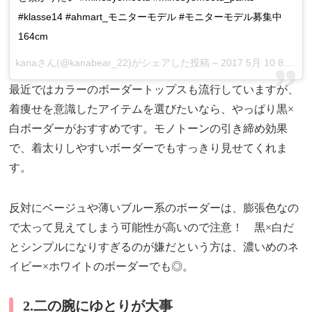
#klasse14 #ahmart_モニターモデル #モニターモデル募集中
164cm
kanaさん(@kanabear_22)がシェアした投稿 –
2017 5月 10 8:00午後 PDT
最近ではカラーのボーダートップスも流行していますが、
着痩せを意識したアイテムを選びたいなら、やっぱり黒×
白ボーダーがおすすめです。モノトーンの引き締め効果
で、着太りしやすいボーダーでもすっきり見せてくれま
す。
反対にベージュや薄いブルー系のボーダーは、膨張色なの
で太って見えてしまう可能性が高いので注意！ 黒×白だ
とシンプルになりすぎるのが嫌だという方は、濃いめのネ
イビー×ホワイトのボーダーでも◎。
2.二の腕にゆとりが大事