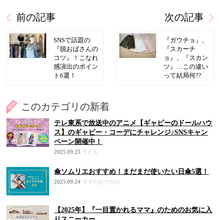
前の記事
次の記事
SNSで話題の
『ガウチョ』、
『脱おばさんの
『スカーチ
コツ』！こなれ
ョ』、『スカン
感演出のポイン
ツ』…この違い
ト6選！
って結局何??
このカテゴリの新着
テレ東系で放送中のアニメ【ギャビーのドールハウ
ス】のギャビー・コーデにチャレンジ♪SNSキャン
ペーン開催中！
2025.09.25
子ども
傘ソムリエおすすめ！まだまだ使いたい日傘5選！
2025.09.24
ママのおでかけ
【2025年】『一目置かれるママ』のためのお気に入
りスニーカー