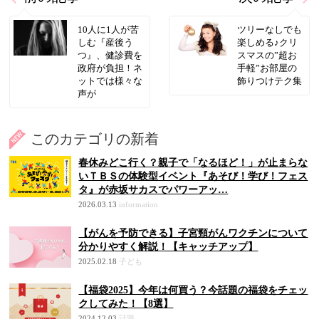
10人に1人が苦
ツリーなしでも
しむ『産後う
楽しめる♪クリ
つ』、健診費を
スマスの”超お
政府が負担！ネ
手軽”お部屋の
ットでは様々な
飾りつけテク集
声が
このカテゴリの新着
春休みどこ行く？親子で「なるほど！」が止まらな
いＴＢＳの体験型イベント『あそび！学び！フェス
タ』が赤坂サカスでパワーアッ…
2026.03.13
information
【がんを予防できる】子宮頸がんワクチンについて
分かりやすく解説！【キャッチアップ】
2025.02.18
子ども
【福袋2025】今年は何買う？今話題の福袋をチェッ
クしてみた！【8選】
2024.12.03
話題