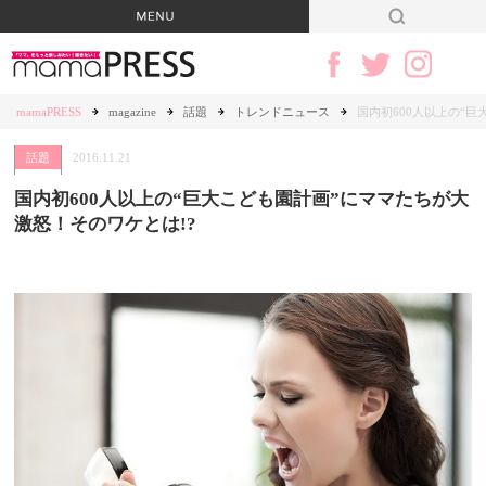
mamaPRESS
magazine
話題
トレンドニュース
国内初600人以上の“
話題
2016.11.21
国内初600人以上の“巨大こども園計画”にママたちが大
激怒！そのワケとは!?