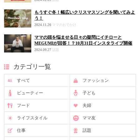
もうすぐ冬！幅広いクリスマスソングを聞いてみよ
う！
2024.11.26
ママのおでかけ
ママの頭を悩ませる日々の疑問にイチローと
MEGUMIが回答！？10月31日インスタライブ開催
2024.09.27
話題
カテゴリ一覧
すべて
ファッション
ビューティー
子ども
フード
夫婦
ライフスタイル
ママ友
仕事
話題