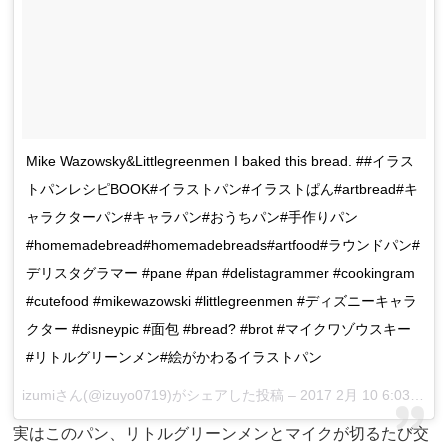
Mike Wazowsky&Littlegreenmen I baked this bread. ##イラス
トパンレシピBOOK#イラストパン#イラストぱん#artbread#キ
ャラクターパン#キャラパン#おうちパン#手作りパン
#homemadebread#homemadebreads#artfood#ラウンドパン#
デリスタグラマー #pane #pan #delistagrammer #cookingram
#cutefood #mikewazowski #littlegreenmen #ディズニーキャラ
クター #disneypic #面包 #bread? #brot #マイクワゾウスキー
#リトルグリーンメン#絵がかわるイラストパン
izumiさん(@izuyo0719)がシェアした投稿 –
2017 2月 10 6:03午前 PST
実はこのパン、リトルグリーンメンとマイクが切るたび交