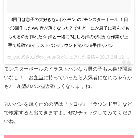
. 3回目は息子の大好きな#ポケモン の#モンスターボール １日
で3回作ったww 赤が薄くなった? でもどーにか息子に喜んでも
らえるのが作れた☆ 姉と一緒に?むしろ姉のが細かな作業が上
手で尊敬? #イラストパン#ラウンド食パン#手作りパン
xx_yuuu5さん(@xx_yuuu5)がシェアした投稿 –
2017 2月 12 6:16午前 PST
モンスターボールのイラストパンなら男の子も大喜び間違
いなし！ お
弁当
に持っていったら人気者になれちゃうか
も♪ 丸型のパン型が欲しくなりますね。
丸いパンを焼くための型は『トヨ型』『ラウンド型』など
で検索すると出てきますよ。ぜひチェックしてみてくださ
いね。