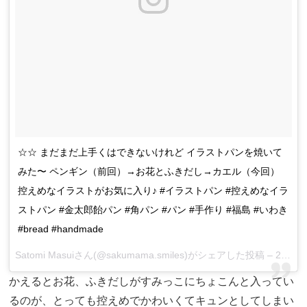
☆☆ まだまだ上手くはできないけれど イラストパンを焼いて
みた〜 ペンギン（前回）→お花とふきだし→カエル（今回）
控えめなイラストがお気に入り♪ #イラストパン #控えめなイラ
ストパン #金太郎飴パン #角パン #パン #手作り #福島 #いわき
#bread #handmade
Satomi Masuiさん(@sakumama.smiles)がシェアした投稿 –
2016 7月 28 3:34午前 PDT
かえるとお花、ふきだしがすみっこにちょこんと入ってい
るのが、とっても控えめでかわいくてキュンとしてしまい