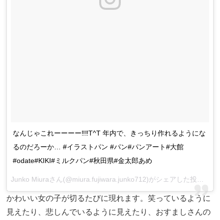
なんじゃこれーーーー‼︎‼︎T^T 年内で、きっちり作れるようにな
るのだろーか… #イラストパン #パン#パンアート#大館
#odate#KIKI#ミルクパン#秋田県#金太郎あめ
Junko Miuraさん(@miura.fujiwara.junko712)がシェアした投稿 –
20
かわいい女の子が切るたびに現れます。笑っているように
見えたり、悲しんでいるように見えたり、おすましさんの