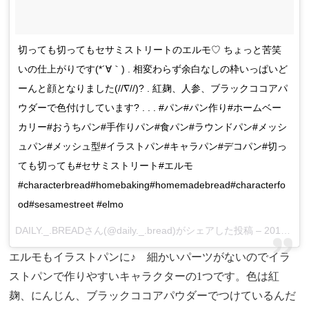
切っても切ってもセサミストリートのエルモ♡ ちょっと苦笑
いの仕上がりです(*´∀｀) . 相変わらず余白なしの枠いっぱいど
ーんと顔となりました(//∇//)? . 紅麹、人参、ブラックココアパ
ウダーで色付けしています? . . . #パン#パン作り#ホームベー
カリー#おうちパン#手作りパン#食パン#ラウンドパン#メッシ
ュパン#メッシュ型#イラストパン#キャラパン#デコパン#切っ
ても切っても#セサミストリート#エルモ
#characterbread#homebaking#homemadebread#characterfo
od#sesamestreet #elmo
DAILY._.BREADさん(@daily._.bread)がシェアした投稿 –
2016 6月 9 8:12午後 PDT
エルモもイラストパンに♪ 細かいパーツがないのでイラ
ストパンで作りやすいキャラクターの1つです。色は紅
麹、にんじん、ブラックココアパウダーでつけているんだ