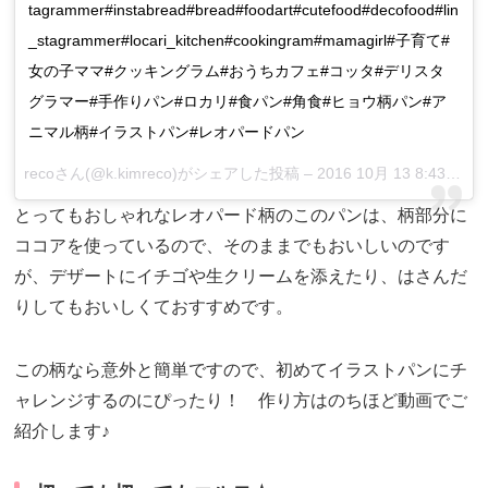
tagrammer#instabread#bread#foodart#cutefood#decofood#lin
_stagrammer#locari_kitchen#cookingram#mamagirl#子育て#
女の子ママ#クッキングラム#おうちカフェ#コッタ#デリスタ
グラマー#手作りパン#ロカリ#食パン#角食#ヒョウ柄パン#ア
ニマル柄#イラストパン#レオパードパン
recoさん(@k.kimreco)がシェアした投稿 –
2016 10月 13 8:43午後 PDT
とってもおしゃれなレオパード柄のこのパンは、柄部分に
ココアを使っているので、そのままでもおいしいのです
が、デザートにイチゴや生クリームを添えたり、はさんだ
りしてもおいしくておすすめです。
この柄なら意外と簡単ですので、初めてイラストパンにチ
ャレンジするのにぴったり！ 作り方はのちほど動画でご
紹介します♪