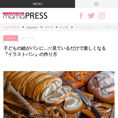
mamaPRESS
magazine
フード
レシピ
子どもの絵がパンに…!?見てい
フード
2017.07.26
子どもの絵がパンに…!?見ているだけで楽しくなる
『イラストパン』の作り方