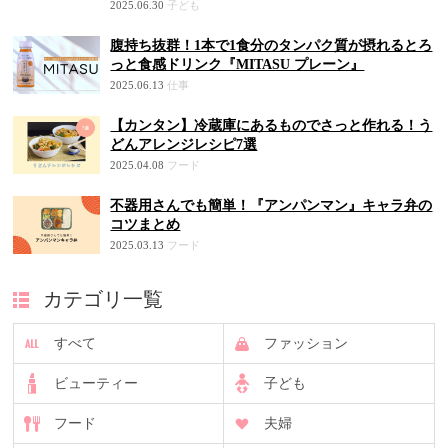
2025.06.30
子ども
腹持ち抜群！1本で1食分のタンパク質が摂れるとろ
っと食感ドリンク『MITASU プレーン』
2025.06.13
仕事
【カンタン】冷蔵庫にあるものでさっと作れる！う
どんアレンジレシピ7選
2025.04.08
フード
不器用さんでも簡単！『アンパンマン』キャラ弁の
コツまとめ
2025.03.13
フード
カテゴリ一覧
すべて
ファッション
ビューティー
子ども
フード
夫婦