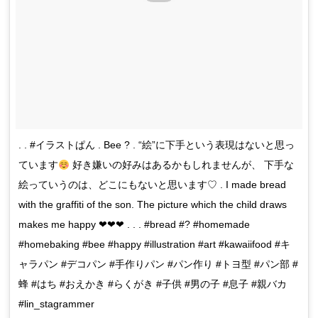
. . #イラストぱん . Bee ? . “絵”に下手という表現はないと思っ
ています
好き嫌いの好みはあるかもしれませんが、 下手な
絵っていうのは、どこにもないと思います♡ . I made bread
with the graffiti of the son. The picture which the child draws
makes me happy ❤︎❤︎❤︎ . . . #bread #? #homemade
#homebaking #bee #happy #illustration #art #kawaiifood #キ
ャラパン #デコパン #手作りパン #パン作り #トヨ型 #パン部 #
蜂 #はち #おえかき #らくがき #子供 #男の子 #息子 #親バカ
#lin_stagrammer