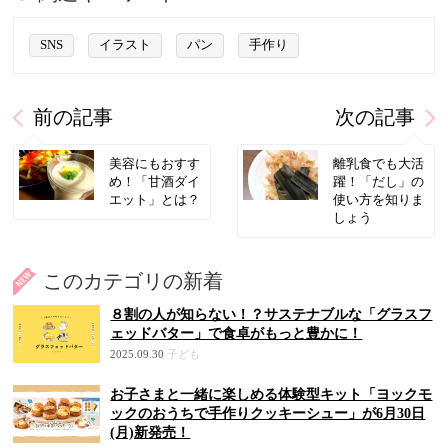
SNS
イラスト
パン
手作り
前の記事
次の記事
美容にもおすす
離乳食でも大活
め！「甘酒ダイ
躍！「だし」の
エット」とは？
使い方を知りま
しょう
このカテゴリの新着
８割の人が知らない！？サステナブルな「グラスフ
ェッドバター」で食卓がもっと豊かに！
2025.09.30
子ども
お子さまと一緒に楽しめる体験型キット「ヨックモ
ックのおうちで手作りクッキーシュー」が6月30日
(月)新発売！