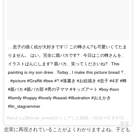
. . 息子の描く絵が大好きです♡ この蜂さん?も可愛いくてたま
りません。 はい。完全に親バカです? . 今日はこの蜂さんを、
イラストぱんにします? 親バカ、笑ってくださいね? . This
painting is my son drew . Today , I make this picture bread ? .
. #picture #Graffiti #bee #? #落書き #お絵描き #息子 #4才 #蜂
#親バカ #親バカ部 #男の子ママ #キッズアート #boy #son
#family #happy #lovely #kawaii #illustration #おえかき
#lin_stagrammer
Ranさん(@konel_bread)がシェアした投稿 –
2016 4月 8 8:02午後 PDT
忠実に再現されていることがよくわかりますよね。子ども