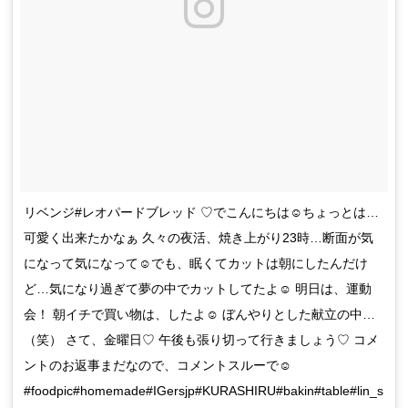
リベンジ#レオパードブレッド ♡でこんにちは☺︎ちょっとは…
可愛く出来たかなぁ 久々の夜活、焼き上がり23時…断面が気
になって気になって☺︎でも、眠くてカットは朝にしたんだけ
ど…気になり過ぎて夢の中でカットしてたよ☺︎ 明日は、運動
会！ 朝イチで買い物は、したよ☺︎ ぼんやりとした献立の中…
（笑） さて、金曜日♡ 午後も張り切って行きましょう♡ コメ
ントのお返事まだなので、コメントスルーで☺︎
#foodpic#homemade#IGersjp#KURASHIRU#bakin#table#lin_s