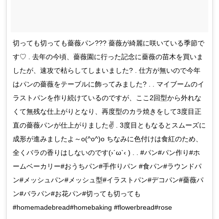
切っても切っても薔薇パン??? 薔薇が綺麗に咲いている季節で
す♡ . 去年の今頃、薔薇園に行った記念に薔薇の苗木を買いま
したが、速攻で枯らしてしまいました? . 仕方が無いので今年
はパンの薔薇をテーブルに飾ってみました? . . マイブームのイ
ラストパンを作り続けているのですが、ここ2回型から外れな
くて無残な仕上がりとなり、再度型のカラ焼きをして3度目正
直の薔薇パンが仕上がりました✌ . 3度目ともなるとスムーズに
成形が進みましたよ～o(^o^)o ちなみに色付けは食紅のため、
全くバラの香りはしないのです(›´ω`‹ ) . . #パン#パン作り#ホ
ームベーカリー#おうちパン#手作りパン #食パン#ラウンドパ
ン#メッシュパン#メッシュ型#イラストパン#デコパン#薔薇パ
ン#バラパン#お花パン#切っても切っても
#homemadebread#homebaking #flowerbread#rose