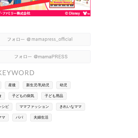
産後
新生児/乳幼児
幼児
食
子どもの病気
子ども用品
レシピ
ママファッション
きれいなママ
ママ
パパ
夫婦生活