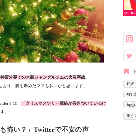
治神宮外苑での木製ジャングルジムの火災事故
。
妊娠
もあり、胸を痛めたママも多いかと思います。
離乳
terでは、
「クリスマスツリー電飾が巻きついているけ
時短
ます。
働く
い？」Twitterで不安の声