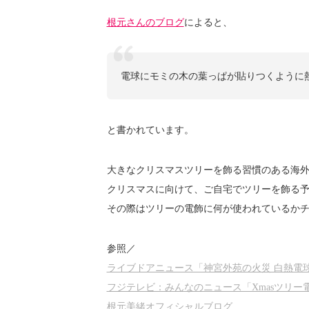
根元さんのブログ
によると、
電球にモミの木の葉っぱが貼りつくように
と書かれています。
大きなクリスマスツリーを飾る習慣のある海
クリスマスに向けて、ご自宅でツリーを飾る
その際はツリーの電飾に何が使われているか
参照／
ライブドアニュース「神宮外苑の火災 白熱電
フジテレビ：みんなのニュース「Xmasツリー
根元美緒オフィシャルブログ