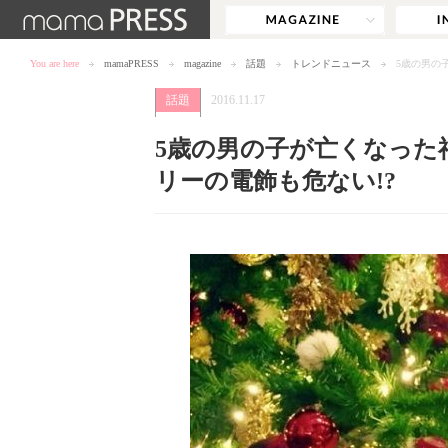
You are here
mamaPRESS
magazine
話題
トレンドニュース
5歳の男の
話題
2016.11.17
5歳の男の子が亡くなった
リーの電飾も危ない!?