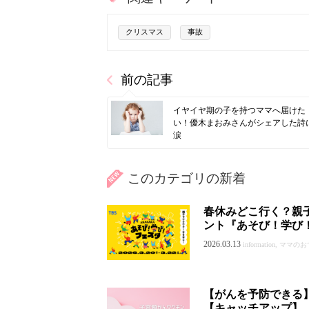
クリスマス
事故
前の記事
イヤイヤ期の子を持つママへ届けた
い！優木まおみさんがシェアした詩
涙
このカテゴリの新着
春休みどこ行く？親
ント『あそび！学び
2026.03.13
information, ママ
【がんを予防できる
【キャッチアップ】