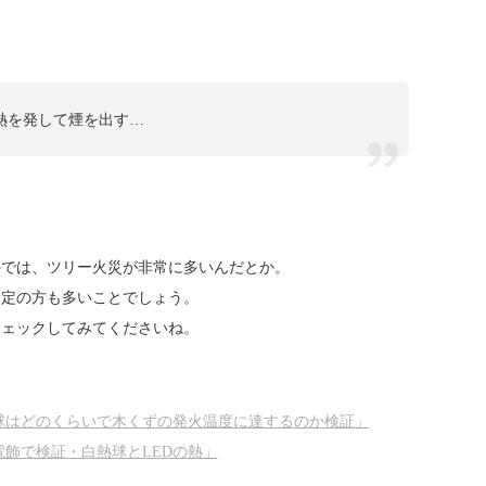
熱を発して煙を出す…
外では、ツリー火災が非常に多いんだとか。
予定の方も多いことでしょう。
チェックしてみてくださいね。
球はどのくらいで木くずの発火温度に達するのか検証」
電飾で検証・白熱球とLEDの熱」