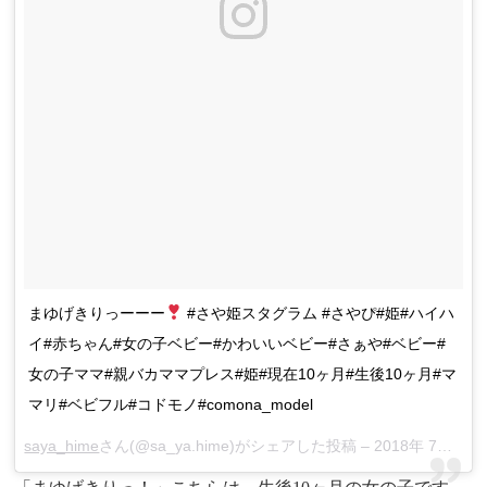
まゆげきりっーーー
#さや姫スタグラム #さやぴ#姫#ハイハ
イ#赤ちゃん#女の子ベビー#かわいいベビー#さぁや#ベビー#
女の子ママ#親バカママプレス#姫#現在10ヶ月#生後10ヶ月#マ
マリ#ベビフル#コドモノ#comona_model
saya_hime
さん(@sa_ya.hime)がシェアした投稿 –
2018年 7月月7日午前4時27分PDT