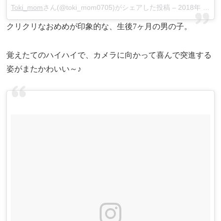
Toki_mom
さん(@toki_mom0705)がシェアした投稿 –
2018年 2月月12日午前5時07分PST
クリクリなおめめが印象的な、生後7ヶ月の男の子。
覚えたてのハイハイで、カメラに向かって喜んで突進する
姿がまたかわいい～♪