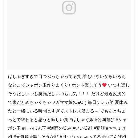
はしゃぎすぎて目つぶっちゃってる笑 誰もいないからいろん
なとこでシャボン玉作りまくり♪ ホント楽しそう
いつも楽し
そうだしいつも笑顔だしいつも元気！！！ だけど最近反抗的
で家だとめちゃくちゃワガママ娘(OдO`) 毎日ケンカ笑 夏休み
だと一緒にいる時間長すぎてストレス溜まる～ でもあとちょ
っとで終わると思うと寂しい笑 #はしゃぐ娘 #公園遊び #シャ
ボン玉 #しゃぼん玉 #満面の笑み #いい笑顔 #変顔 #おちょけ
娘 #元気娘 #楽しそうな顔 #目つぶっちゃってる #おてんば娘