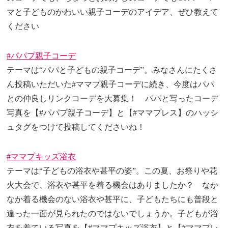
マと子どものかわいい親子コーデのアイデア、ぜひ教えて
ください
#パパプ親子コーデ
テーマは“パパと子どもの親子コーデ”。みなさんにたくさ
ん投稿いただいた#ママプ親子コーデに続き、今度はパパ
との仲良しリンクコーデを大募集！ パパと写ったコーデ
写真を【#パパプ親子コーデ】と【#ママプレス】のハッシ
ュタグをつけて投稿してくださいね！
#ママプキッズ浴衣
テーマは“子どもの浴衣や甚平の姿”。この夏、お祭りや花
火大会で、浴衣や甚平を着る機会はありましたか？ なか
なか着る機会のない浴衣や甚平に、子どもたちにも普段と
違った一面が見られたのではないでしょうか。子どもが浴
衣を着ている写真を【#ママプキッズ浴衣】と【#ママプレ