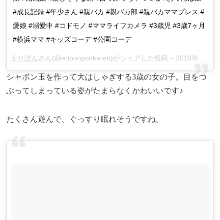
#成長記録 #年少さん #親バカ #親バカ部 #親バカママプレス #
愛娘 #溺愛中 #コドモノ #ママライフカメラ #3歳児 #3歳7ヶ月
#横浜ママ #キッズコーデ #公園コーデ
えりぽん
さん(@eriponponkaren)がシェアした投稿 –
2018年 8月月20日午前8時54分PDT
シャボン玉を作って大はしゃぎする3歳の女の子。目をつ
ぶってしまっている姿がたまらなくかわいいです♪
たくさん遊んで、ぐっすり眠れそうですね。