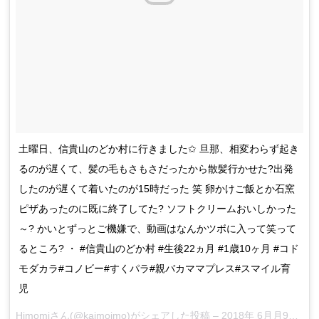
土曜日、信貴山のどか村に行きました✩ 旦那、相変わらず起き
るのが遅くて、髪の毛もさもさだったから散髪行かせた?出発
したのが遅くて着いたのが15時だった 笑 卵かけご飯とか石窯
ピザあったのに既に終了してた? ソフトクリームおいしかった
～? かいとずっとご機嫌で、動画はなんかツボに入って笑って
るところ? ・ #信貴山のどか村 #生後22ヵ月 #1歳10ヶ月 #コド
モダカラ#コノビー#すくパラ#親バカママプレス#スマイル育
児
Himomi
さん(@kaimoimo)がシェアした投稿 –
2018年 6月月9日午後5時17分PDT