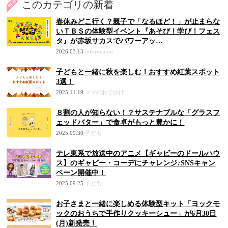
このカテゴリの新着
春休みどこ行く？親子で「なるほど！」が止まらな
いＴＢＳの体験型イベント『あそび！学び！フェス
タ』が赤坂サカスでパワーアッ…
2026.03.13
information
子どもと一緒に秋を楽しむ！おすすめ紅葉スポット
3選！
2025.11.19
ママのおでかけ
８割の人が知らない！？サステナブルな「グラスフ
ェッドバター」で食卓がもっと豊かに！
2025.09.30
子ども
テレ東系で放送中のアニメ【ギャビーのドールハウ
ス】のギャビー・コーデにチャレンジ♪SNSキャン
ペーン開催中！
2025.09.25
子ども
お子さまと一緒に楽しめる体験型キット「ヨックモ
ックのおうちで手作りクッキーシュー」が6月30日
(月)新発売！