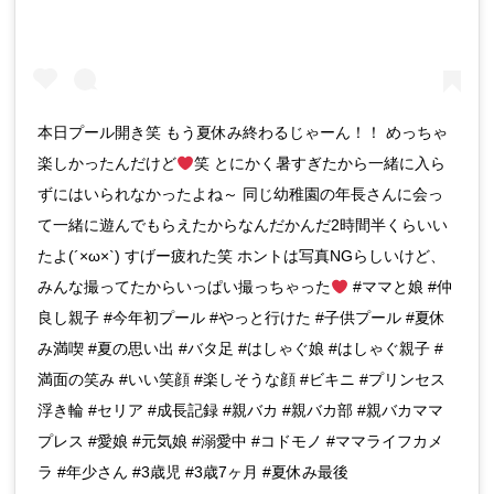
本日プール開き笑 もう夏休み終わるじゃーん！！ めっちゃ
楽しかったんだけど
笑 とにかく暑すぎたから一緒に入ら
ずにはいられなかったよね～ 同じ幼稚園の年長さんに会っ
て一緒に遊んでもらえたからなんだかんだ2時間半くらいい
たよ(´×ω×`) すげー疲れた笑 ホントは写真NGらしいけど、
みんな撮ってたからいっぱい撮っちゃった
#ママと娘 #仲
良し親子 #今年初プール #やっと行けた #子供プール #夏休
み満喫 #夏の思い出 #バタ足 #はしゃぐ娘 #はしゃぐ親子 #
満面の笑み #いい笑顔 #楽しそうな顔 #ビキニ #プリンセス
浮き輪 #セリア #成長記録 #親バカ #親バカ部 #親バカママ
プレス #愛娘 #元気娘 #溺愛中 #コドモノ #ママライフカメ
ラ #年少さん #3歳児 #3歳7ヶ月 #夏休み最後