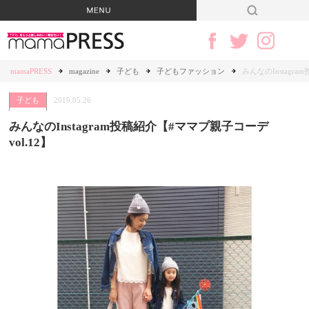
mamaPRESS
magazine
子ども
子どもファッション
みんなのInstagr
子ども
2019.05.26
みんなのInstagram投稿紹介【#ママプ親子コーデ
vol.12】