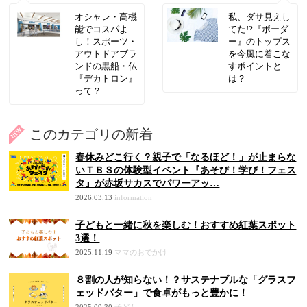
オシャレ・高機
私、ダサ見えし
能でコスパよ
てた!?『ボーダ
し！スポーツ・
ー』のトップス
アウトドアブラ
を今風に着こな
ンドの黒船・仏
すポイントと
『デカトロン』
は？
って？
このカテゴリの新着
春休みどこ行く？親子で「なるほど！」が止まらな
いＴＢＳの体験型イベント『あそび！学び！フェス
タ』が赤坂サカスでパワーアッ…
2026.03.13
information
子どもと一緒に秋を楽しむ！おすすめ紅葉スポット
3選！
2025.11.19
ママのおでかけ
８割の人が知らない！？サステナブルな「グラスフ
ェッドバター」で食卓がもっと豊かに！
2025.09.30
子ども