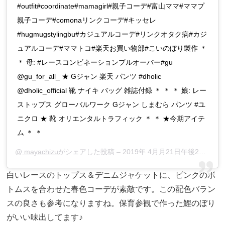
#outfit#coordinate#mamagirl#親子コーデ#富山ママ#ママプ
親子コーデ#comonaリンクコーデ#キッセレ
#hugmugstylingbu#カジュアルコーデ#リンクオタク病#カジ
ュアルコーデ#ママトコ#楽天お買い物部#こいのぼり製作 ＊
＊ 母: #レースコンビネーションプルオーバー#gu
@gu_for_all_ ★ Gジャン 楽天 パンツ #dholic
@dholic_official 靴 ナイキ バッグ 雑誌付録 ＊ ＊ ＊ 娘: レー
ストップス グローバルワーク Gジャン しまむら パンツ #ユ
ニクロ ★ 靴 オリエンタルトラフィック ＊ ＊ ★今期アイテ
ム ＊ ＊
@
mayachizu
がシェアした投稿 –
2019年 4月月21日午後2時59分PDT
白いレースのトップス＆デニムジャケットに、ピンクのボ
トムスを合わせた春色コーデが素敵です。この配色バラン
スの良さも参考になりますね。保育参観で作った鯉のぼり
がいい味出してます♪