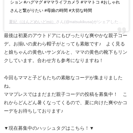
ション #ハグマグ #ママライフカメラ #ママトコ #おしゃれ
さんと繋がりたい #母娘の時間 #大切な時間
夏紀（はんどめいどmii）
さん(@natsukikusa)がシェアした投稿 –
最後は初夏のアウトドアにもぴったりな爽やかな親子コー
デ。お揃いの麦わら帽子がとっても素敵です♪ よく見る
と娘ちゃんの黄色いサンダルと、ママの黄色の靴下もリン
クしています。合わせ方も参考になりますね！
今回もママと子どもたちの素敵なコーデが集まりました
ね。
ママプレスではまだまだ親子コーデの投稿を募集中！ こ
れからどんどん暑くなってくるので、夏に向けた爽やかコ
ーデをお待ちしております♪
▼現在募集中のハッシュタグはこちら！▼