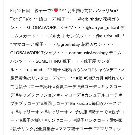
5月12日㈰ 親子ーで?
? * * お出掛け前にパシャリ٩(๑･ิ
･ิ)۶٩(･ิ ･ิ๑)۶ * * 娘コーデ 帽子・・・@grbirthday 花柄ガウ
ン・・・GLOBALWORK Tシャツ・・・@carryon_official デ
ニムスカート・・・メルカリ サンダル・・・@gu_for_all_ *
* ママコーデ 帽子・・・@grbirthday 花柄ガウン・・・
GLOBALWORK Tシャツ・・・earthmusic&ecology デニム
パンツ・・・SOMETHING 靴下・・・靴下屋 サンダ
ル・・・nikoand… * * 帽子×花柄ガウン×白Tシャツ×デニム×
足元黄色のリンクコーデです♩ * * #娘 #5歳7カ月 #離れてい
ても親子 #コーデ記録 #春夏コーデ #娘コーデ #キッズコー
デ #キッズファッション #ママコーデ #カジュアルコーデ #
プチプラコーデ #着回しコーデ #linksnap #毎日がバースデ
ィ #キャリーオン #キャリーオン_子供服 #親子ーで #親子コ
ーデ #親子お揃い #リンクコーデ #親子リンクコーデ愛好家
#親子リンクだ全員集合 #ママプ親子コーデ #ママリファッ