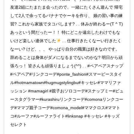
友達2組にたまたま会ったので、一緒にたくさん遊んで 帰宅
して2人で余ってるバナナでケーキを作り、 娘の習い事の練
習? これから家族でタコパします? . . 休みが終わるー(T ^ T)
あっという間だったー！！ 特にどこか遠出したわけでもな
いけど楽しい連休でした
. . 仕事行きたくなーい行きたく
なーい? けど、、、 やっぱり自分の職業は好きなのです。
辞めることは身体がダメになるまでないのかな? 明日から頑
張ろっ！ 皆さんも頑張りましょう(^^) . . #ペアペアスナップ
#ペアペア#リンクコーデ#ponte_fashion#スマービースタイ
ル#hotmamatown#hugmugstylingbu#キッセレ#ママリファ
ッション #mamagirl #親子おソロコーデ#スナップミー#ビュ
ースタグラマー#kurashiruリンクコーデ#comonaリンクコー
デ#ママプ親子コーデ#comona_model#ママクロス#ママト
コ#ルーファ#ルーファライト#linksnap #キッセレ #キッズ
セレクト