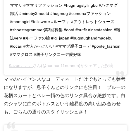
ママリ #ママリファッション #hugmugstylingbu #ハグマグ
部活 #mineby3mootd #hugmug #comonaファッション
#mamagirl #followｍe #ルーファ #アウトレットシューズ
#shoestagrammer第3回募集 #ootd #outfit #instafashion #雑
誌very #ルーファの輪 #ig_japan #hugmughandmadebu
#locari #大人かっこいい #ママプ親子コーデ #ponte_fashion
#ママクロス #親子リンクコーデ愛好家
Kazue。。。
さん(@nonnon11nonnon)がシェアした投稿 –
2019
ママのハイセンスなコーディネートだけでもとっても参考
になりますが、息子くんとのリンクにも注目！ ブルーの
花柄スカートとベレー帽の色のリンク具合が絶妙です。白
のシャツに白のボトムスという難易度の高い組み合わせ
も、ごらんの通りのスタイリッシュさ！