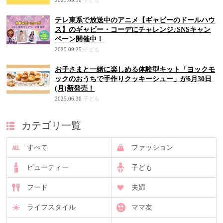
テレ東系で放送中のアニメ【ギャビーのドールハウ
ス】のギャビー・コーデにチャレンジ♪SNSキャン
ペーン開催中！
2025.09.25
子ども
お子さまと一緒に楽しめる体験型キット「ヨックモ
ックのおうちで手作りクッキーシュー」が6月30日
(月)新発売！
2025.06.30
子ども
カテゴリ一覧
すべて
ファッション
ビューティー
子ども
フード
夫婦
ライフスタイル
ママ友