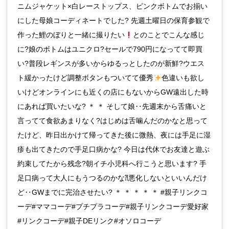
ニムジャケット×白レーストップス、ピンクボトムでお揃い
にした母娘コーディネートでした? 先週土曜日の保育参観で
作った鯉のぼりと一緒に撮りたい
とのことでこんな感じ
に?娘のボトムはユニクロ?セールで790円になってて即買
い?普段レギンスが多いからゆるっとしたのが新鮮?ウエス
ト緩かったけど調整ボタンもついてて優秀
色違いも欲し
いけどオンラインにも近くの店にもないからGW遠出した時
にあれば買いたいな? ＊ ＊ そして娘‥先週末から舌痛いと
言ってて食欲あまりなく?はじめは舌噛んだのかなと思って
たけど、昨日出かけて帰ってきた後に微熱、夜には手足に湿
疹も出てきたので手足口病かな? 今日は代休でお友達と遊ぶ
約束してたから残念?朝イチ小児科へ行こうと思います? 手
足口病って大人にもうつるのかな⁈悪化しないといいんだけ
ど‥GWまでに完治させたい? ＊ ＊ ＊ ＊ ＊ #親子リンクコ
ーデ#ママコーデ#プチプラコーデ#親子リンクコーデ愛好家
#リンクコーデ#親子DEリンク#オソロコーデ