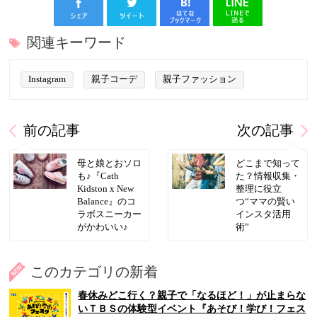
関連キーワード
Instagram
親子コーデ
親子ファッション
前の記事
次の記事
母と娘とおソロ
どこまで知って
も♪『Cath
た？情報収集・
Kidston x New
整理に役立
Balance』のコ
つ“ママの賢い
ラボスニーカー
インスタ活用
がかわいい♪
術”
このカテゴリの新着
春休みどこ行く？親子で「なるほど！」が止まらな
いＴＢＳの体験型イベント『あそび！学び！フェス