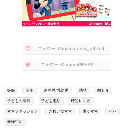
妊娠
産後
新生児/乳幼児
幼児
離乳食
子どもの病気
子ども用品
時短レシピ
ママファッション
きれいなママ
働くママ
パパ
夫婦生活