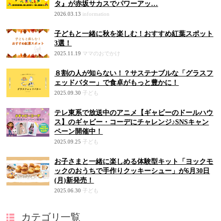
タ』が赤坂サカスでパワーアッ…
2026.03.13
information
子どもと一緒に秋を楽しむ！おすすめ紅葉スポット
3選！
2025.11.19
ママのおでかけ
８割の人が知らない！？サステナブルな「グラスフ
ェッドバター」で食卓がもっと豊かに！
2025.09.30
子ども
テレ東系で放送中のアニメ【ギャビーのドールハウ
ス】のギャビー・コーデにチャレンジ♪SNSキャン
ペーン開催中！
2025.09.25
子ども
お子さまと一緒に楽しめる体験型キット「ヨックモ
ックのおうちで手作りクッキーシュー」が6月30日
(月)新発売！
2025.06.30
子ども
カテゴリ一覧