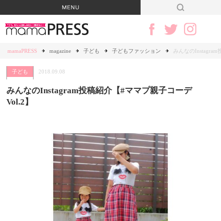
mamaPRESS
magazine
子ども
子どもファッション
みんなのInstagr
子ども
2018.09.08
みんなのInstagram投稿紹介【#ママプ親子コーデ
Vol.2】