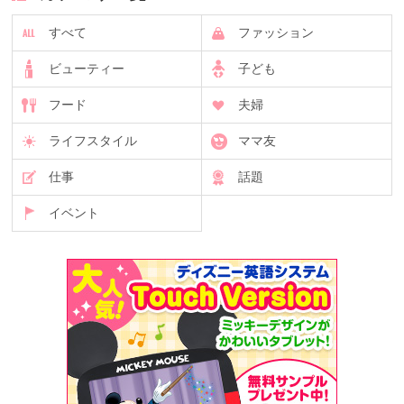
すべて
ファッション
ビューティー
子ども
フード
夫婦
ライフスタイル
ママ友
仕事
話題
イベント