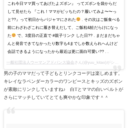
これ今日ママ買ってあげたよズボン』 ってズボンを袋からだ
して見せたら 『これ！ママがピッちたの？履いてみよ〜〜っ
と??』って初日からパジャマにされた
. その次はご飯食べる
前にわざわざこれに履き替えだして、ご飯粒&鮭だらけになっ
た
で、3度目の正直で #親子リンク した日?? . まだまだちゃ
んと発音できてなかったり数字も4までしか数えられへんけど
会話できるようになったから最近は更に面白可愛い?? . .
一般社団法人ウーマンアドバンス協会
さん(@yuu_kitao)がシェアした投稿 –
男の子のママだって子どもとリンクコーデは楽しめます。
キレイなラベンダーカラーのワンピースとキッズのズボン
が素敵にリンクしていますね♪ 白Tとママの白いベルトが
さらにマッチしていてとても爽やかな印象です＾＾