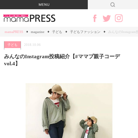
mamaPRESS
magazine
子ども
子どもファッション
みんなのInstagr
子ども
2018.10.06
みんなのInstagram投稿紹介【#ママプ親子コーデ
vol.4】