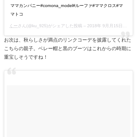
ママカンパニー#comona_model#ルーファ#ママクロス#マ
マトコ
くー
さん(@ku_925)がシェアした投稿 –
2018年 9月月15日午後10時24分PDT
お次は、秋らしさが満点のリンクコーデを披露してくれた
こちらの親子。ベレー帽と黒のブーツはこれからの時期に
重宝しそうですね！