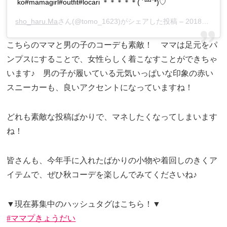
ko#mamagirl#outfit#locari ＊＊＊＊＊( ´罒`*)♡
sho_haru.Ma
さん(@tomo_1623)がシェアした投稿 –
2018年 9月月16日午前4時32分PDT
こちらのママと男の子のコーデも素敵！ ママは足元をパ
ンプスにすることで、女性らしく着こなすことができちゃ
います♪ 男の子が履いている元気いっぱいな印象の赤い
スニーカーも、良いアクセントになっていますね！
どれも素敵な投稿ばかりで、マネしたくなってしまいます
ね！
皆さんも、今年手に入れたばかりの小物や着回しのきくア
イテムで、ぜひ秋コーデを楽しんでみてくださいね♪
▼現在募集中のハッシュタグはこちら！▼
#ママプきょうだい