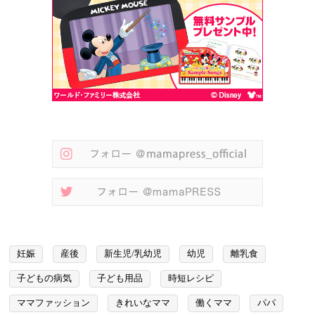
妊娠
産後
新生児/乳幼児
幼児
離乳食
子どもの病気
子ども用品
時短レシピ
ママファッション
きれいなママ
働くママ
パパ