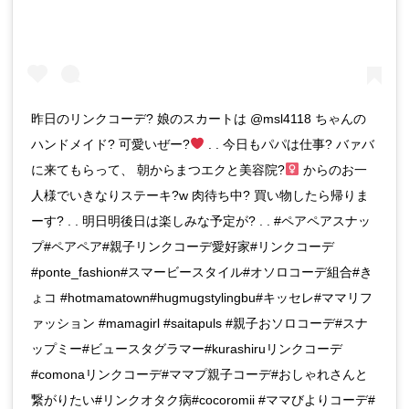
昨日のリンクコーデ? 娘のスカートは @msl4118 ちゃんの
ハンドメイド? 可愛いぜー?
. . 今日もパパは仕事? バァバ
に来てもらって、 朝からまつエクと美容院?‍
からのお一
人様でいきなりステーキ?w 肉待ち中? 買い物したら帰りま
ーす? . . 明日明後日は楽しみな予定が? . . #ペアペアスナッ
プ#ペアペア#親子リンクコーデ愛好家#リンクコーデ
#ponte_fashion#スマービースタイル#オソロコーデ組合#き
ょコ #hotmamatown#hugmugstylingbu#キッセレ#ママリフ
ァッション #mamagirl #saitapuls #親子おソロコーデ#スナ
ップミー#ビュースタグラマー#kurashiruリンクコーデ
#comonaリンクコーデ#ママプ親子コーデ#おしゃれさんと
繋がりたい#リンクオタク病#cocoromii #ママびよりコーデ#