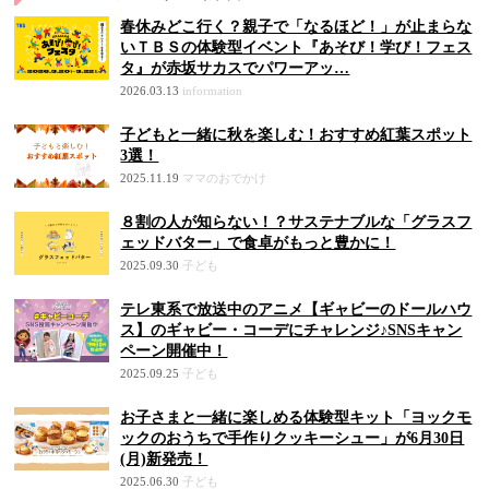
春休みどこ行く？親子で「なるほど！」が止まらな
いＴＢＳの体験型イベント『あそび！学び！フェス
タ』が赤坂サカスでパワーアッ…
2026.03.13
information
子どもと一緒に秋を楽しむ！おすすめ紅葉スポット
3選！
2025.11.19
ママのおでかけ
８割の人が知らない！？サステナブルな「グラスフ
ェッドバター」で食卓がもっと豊かに！
2025.09.30
子ども
テレ東系で放送中のアニメ【ギャビーのドールハウ
ス】のギャビー・コーデにチャレンジ♪SNSキャン
ペーン開催中！
2025.09.25
子ども
お子さまと一緒に楽しめる体験型キット「ヨックモ
ックのおうちで手作りクッキーシュー」が6月30日
(月)新発売！
2025.06.30
子ども