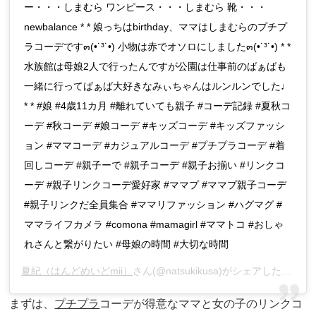
ー・・・しまむら ワンピース・・・しまむら 靴・・・
newbalance * * 娘っちはbirthday、ママはしまむらのプチプ
ラコーデです๓(•˙³˙•) 小物は赤でオソロにしました๓(•˙³˙•) * *
水族館は母娘2人で行ったんですが公園は仕事前のばぁばも
一緒に行ってばぁば大好きなみぃちゃんはルンルンでした♩
* * #娘 #4歳11カ月 #離れていても親子 #コーデ記録 #夏秋コ
ーデ #秋コーデ #娘コーデ #キッズコーデ #キッズファッシ
ョン #ママコーデ #カジュアルコーデ #プチプラコーデ #着
回しコーデ #親子ーで #親子コーデ #親子お揃い #リンクコ
ーデ #親子リンクコーデ愛好家 #ママプ #ママプ親子コーデ
#親子リンクだ全員集合 #ママリファッション #ハグマグ #
ママライフカメラ #comona #mamagirl #ママトコ #おしゃ
れさんと繋がりたい #母娘の時間 #大切な時間
夏紀（はんどめいどmii）
さん(@natsukikusa)がシェアした投稿 –
まずは、
プチプラ
コーデが得意なママと女の子のリンクコ