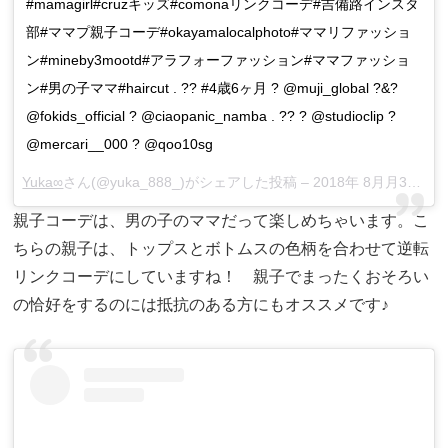
#mamagirl#cruzキッズ#comonaリンクコーデ#吉備路インスタ
部#ママプ親子コーデ#okayamalocalphoto#ママリファッショ
ン#mineby3mootd#アラフォーファッション#ママファッショ
ン#男の子ママ#haircut . ?? #4歳6ヶ月 ? @muji_global ?&?
@fokids_official ? @ciaopanic_namba . ?? ? @studioclip ?
@mercari__000 ? @qoo10sg
Yuka∞
さん(@yuka_888_)がシェアした投稿 –
2018年 8月月31日午前7時49分PDT
親子コーデは、男の子のママだって楽しめちゃいます。こ
ちらの親子は、トップスとボトムスの色柄を合わせて逆転
リンクコーデにしていますね！ 親子でまったくおそろい
の恰好をするのには抵抗のある方にもオススメです♪