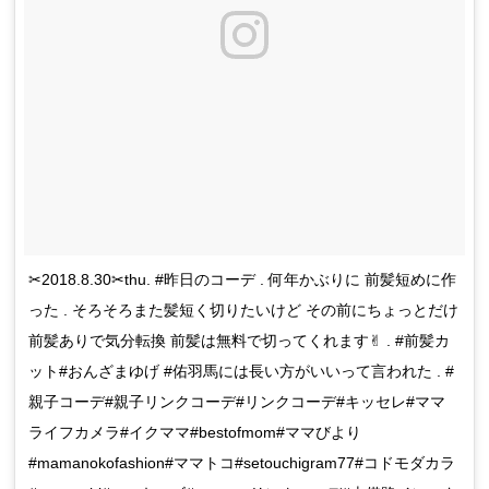
✂︎2018.8.30✂︎thu. #昨日のコーデ . 何年かぶりに 前髪短めに作
った . そろそろまた髪短く切りたいけど その前にちょっとだけ
前髪ありで気分転換 前髪は無料で切ってくれます✌︎ . #前髪カ
ット#おんざまゆげ #佑羽馬には長い方がいいって言われた . #
親子コーデ#親子リンクコーデ#リンクコーデ#キッセレ#ママ
ライフカメラ#イクママ#bestofmom#ママびより
#mamanokofashion#ママトコ#setouchigram77#コドモダカラ