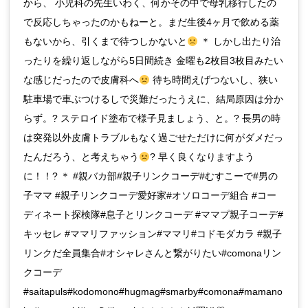
から、 小児科の先生いわく、何かその中で母乳移行したの
で反応しちゃったのかもねーと。まだ生後4ヶ月で飲める薬
もないから、引くまで待つしかないと
＊ しかし出たり治
ったりを繰り返しながら5日間続き 金曜も2枚目3枚目みたい
な感じだったので皮膚科へ
待ち時間えげつないし、狭い
駐車場で車ぶつけるしで災難だったうえに、結局原因は分か
らず。? ステロイド塗布で様子見ましょう、と。? 長男の時
は突発以外皮膚トラブルもなく過ごせただけに何がダメだっ
たんだろう、と考えちゃう
? 早く良くなりますよう
に！！? ＊ #親バカ部#親子リンクコーデ#むすこーで#男の
子ママ #親子リンクコーデ愛好家#オソロコーデ組合 #コー
ディネート探検隊#息子とリンクコーデ #ママプ親子コーデ#
キッセレ #ママリファッション#ママリ#コドモダカラ #親子
リンクだ全員集合#オシャレさんと繋がりたい#comonaリン
クコーデ
#saitapuls#kodomono#hugmag#smarby#comona#mamano