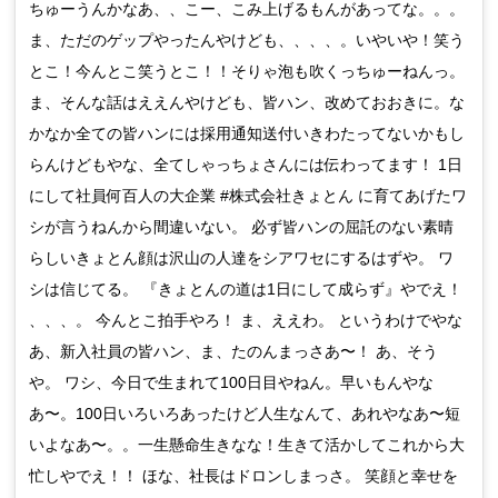
ちゅーうんかなあ、、こー、こみ上げるもんがあってな。。。
ま、ただのゲップやったんやけども、、、、。いやいや！笑う
とこ！今んとこ笑うとこ！！そりゃ泡も吹くっちゅーねんっ。
ま、そんな話はええんやけども、皆ハン、改めておおきに。な
かなか全ての皆ハンには採用通知送付いきわたってないかもし
らんけどもやな、全てしゃっちょさんには伝わってます！ 1日
にして社員何百人の大企業 #株式会社きょとん に育てあげたワ
シが言うねんから間違いない。 必ず皆ハンの屈託のない素晴
らしいきょとん顔は沢山の人達をシアワセにするはずや。 ワ
シは信じてる。 『きょとんの道は1日にして成らず』やでえ！
、、、。 今んとこ拍手やろ！ ま、ええわ。 というわけでやな
あ、新入社員の皆ハン、ま、たのんまっさあ〜！ あ、そう
や。 ワシ、今日で生まれて100日目やねん。早いもんやな
あ〜。100日いろいろあったけど人生なんて、あれやなあ〜短
いよなあ〜。。一生懸命生きなな！生きて活かしてこれから大
忙しやでえ！！ ほな、社長はドロンしまっさ。 笑顔と幸せを