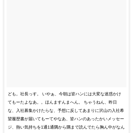
ども。社長っす。 いやぁ、今朝は皆ハンには大変な迷惑かけ
てもーたよなあ。。ほんますんまへん。 ちゃうねん、昨日
な、入社募集かけたらな、予想に反してあまりに沢山の入社希
望履歴書が届いてもーてやなあ、皆ハンのあったかいメッセー
ジ、熱い気持ちを1通1通隅から隅まで読んでたら胸ん中がなん