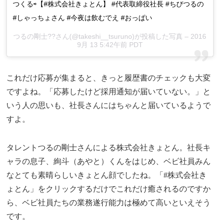
つくる⇨【#株式会社きょとん】 #代表取締役社長 #ちびつるの
#しゃっちょさん #今夜は飲むでえ #おっぱい
つるの剛士??さん(@takeshi__tsuruno)が投稿した写真 – 2016
9月 13 5:42午前 PDT
これだけ応募が集まると、きっと履歴書のチェックも大変
ですよね。「応募したけど採用通知が届いていない。」と
いう人の思いも、社長さんにはちゃんと届いているようで
すよ。
タレントつるの剛士さんによる株式会社きょとん。社長キ
ャラの息子、絢斗（あやと）くんをはじめ、ベビ社員みん
なとても素晴らしいきょとん顔でしたね。「#株式会社き
ょとん」をクリックするだけでこれだけ癒されるのですか
ら、ベビ社員たちの業務遂行能力は極めて高いといえそう
です。