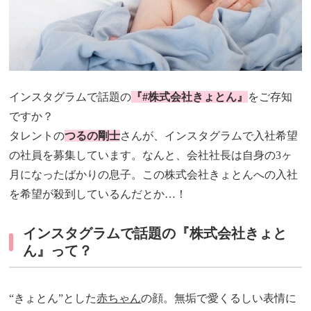
インスタグラムで話題の
『#株式会社きょとん』
をご存知
ですか？
タレントの
つるの剛士
さんが、インスタグラムで入社希望
の社員を募集しています。なんと、会社社長は自身の3ヶ
月になったばかりの息子。この株式会社きょとんへの入社
を希望が殺到しているんだとか…！
インスタグラムで話題の『株式会社きょと
ん』って？
“きょとん”とした
赤ちゃん
の顔。無垢で愛くるしい表情に