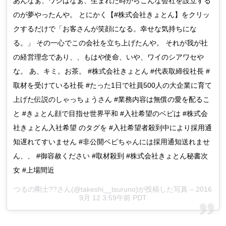
あんなぁ、ワシはなぁ、生まれた時からこんな会社を設立する
のが夢やったんや。 とにかく【#株式会社きょとん】をクリッ
クするだけで「お客さんが笑顔になる。幸せな気持ちにな
る。」 その一心でこの会社を立ち上げたんや。 それが我が社
の経営理念であり、、もはや使命、いや、ワイのシアワセや
な。 あ、キミ。お茶。 #株式会社きょとん #代表取締役社長 #
取材を受けている社長 #たった1日で社員500人の大企業に育て
上げた伝説のしゃっちょうさん #業務内容は無償の愛を配るこ
と #きょとん顔で目指せ世界平和 #入社希望のベビは #株式会
社きょとん入社希望 のタグを #入社希望者殺到中により採用通
知遅れてすいません #非公開ベビちゃんには採用通知送れませ
ん、、 #御容赦ください #取材殺到 #株式会社きょとん秘書次
女 #上場間近
つるの剛士??さん(@takeshi__tsuruno)が投稿した写真 – 2016
9月 12 3:59午前 PDT