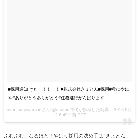
#採用通知 きたー！！！！ #株式会社きょとん#採用#母にやに
や#ありがとうありがとう#任務遂行がんばります
akari sugawara☻さん(@coume220)が投稿した写真 – 2016 9月
12 6:49午前 PDT
ふむふむ、なるほど！やはり採用の決め手は“きょとん