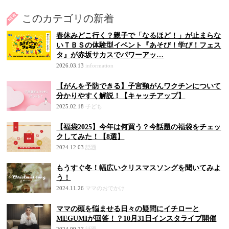
このカテゴリの新着
春休みどこ行く？親子で「なるほど！」が止まらな
いＴＢＳの体験型イベント『あそび！学び！フェス
タ』が赤坂サカスでパワーアッ…
2026.03.13
information
【がんを予防できる】子宮頸がんワクチンについて
分かりやすく解説！【キャッチアップ】
2025.02.18
子ども
【福袋2025】今年は何買う？今話題の福袋をチェッ
クしてみた！【8選】
2024.12.03
話題
もうすぐ冬！幅広いクリスマスソングを聞いてみよ
う！
2024.11.26
ママのおでかけ
ママの頭を悩ませる日々の疑問にイチローと
MEGUMIが回答！？10月31日インスタライブ開催
2024.09.27
話題