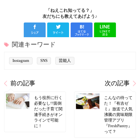
「ねえこれ知ってる？」
友だちにも教えてあげよう♪
関連キーワード
Instagram
SNS
芸能人
前の記事
次の記事
もう役所に行く
こんなの待って
必要なし!?面倒
た！『有吉ゼ
だった子育て関
ミ』放送で人気
連手続きがオン
沸騰の賞味期限
ラインで可能
管理アプリ
に！
『FreshPantry』
って？