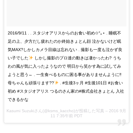
2016/9/11 . . スタジオアリスからのお食い初め✩°｡⋆ . 睡眠不
足の上、夕方だし疲れたのか終始きょとん顔 泣かないけど眠
気MAX?しかしカメラ目線は忘れない . 撮影も一度も泣かず良
い子でした
しかし撮影のプロ達の動きは凄かったわ? うち
わの風が気に入ったようなので 明日から笑かす為に試してみ
ようと思う← . 一生食べるものに困る事がありませんように‼︎
母ちゃんも頑張ります??
. #生後3ヶ月 #生後101日 #お食い
初め #スタジオアリス つるのさん家の#株式会社きょとん 入社
できるかな
Kasumi Suzukiさん(@ksms_kaccho)が投稿した写真 – 2016 9月
11 7:35午前 PDT