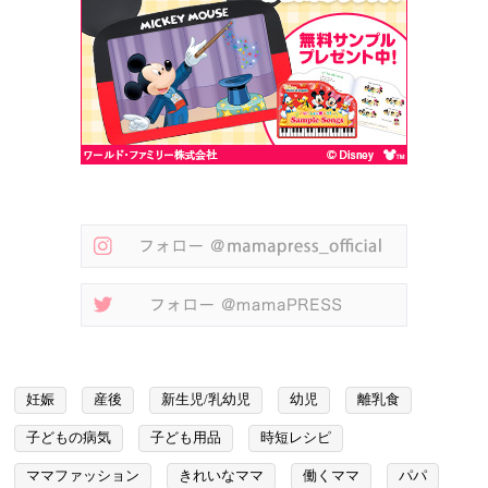
妊娠
産後
新生児/乳幼児
幼児
離乳食
子どもの病気
子ども用品
時短レシピ
ママファッション
きれいなママ
働くママ
パパ