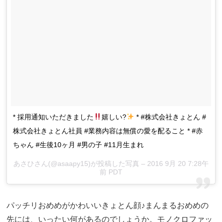
* 採用通知いただきました
嬉しい?
* #株式会社きょとん #
株式会社きょとん社員 #業務内容は無償の愛を配ること * #赤
ちゃん #生後10ヶ月 #男の子 #11月生まれ
あさひさん(@asaapy15)が投稿した写真 – 2016 9月 20 7:28午
前 PDT
パッチリおめめがかわいいきょとん顔♪まんまるおめめの
先には、いったい何があるのでしょうか。モノクロファッ