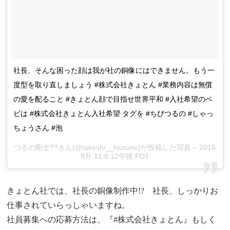
社長、そんな困った顔は我が社の銅像にはできません。もう一
度型を取り直しましょう #株式会社きょとん #業務内容は無償
の愛を配ること #きょとん顔で目指せ世界平和 #入社希望のベ
ビは #株式会社きょとん入社希望 タグを #ちびつるの #しゃっ
ちょうさん #泡
つるの剛士??さん(@takeshi__tsuruno)が投稿した写真 – 2016
9月 11 8:12午後 PDT
きょとん社では、社長の銅像制作中!? 社長、しっかりお
仕事されていらっしゃいますね。
社員募集への応募方法は、『#株式会社きょとん』もしく