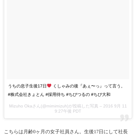
うちの息子生後17日
くしゃみの後『あぇ〜っ』って言う。
#株式会社きょとん #採用待ち #ちびつるの #ちび大和
Mizuho Okaさん(@mimimizuh)が投稿した写真 – 2016 9月 11
9:27午後 PDT
こちらは月齢0ヶ月の女子社員さん。生後17日にして社長