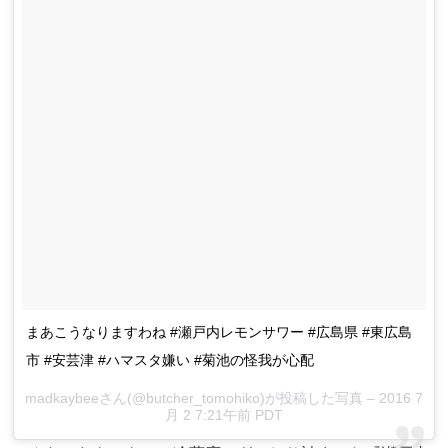
まあこうなりますわね #瀬戸内レモンサワー #広島県 #東広島
市 #安芸津 #ハマスタ嫌い #菊池の怪我が心配
madkaybeeさん(@butcher_tomohiko)が投稿した写真 – 2016 7
月 2 7:21午前 PDT