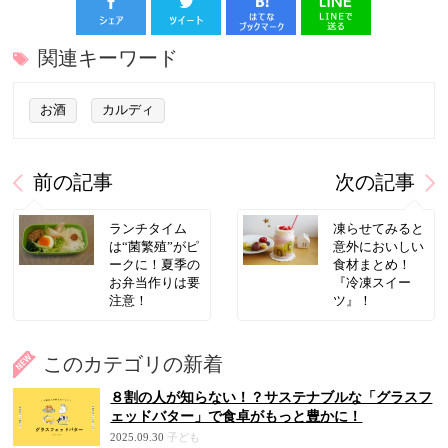
関連キーワード
お酒
カルディ
前の記事
次の記事
ランチタイム
凍らせてみると
は“菌繁殖”がピ
意外においしい
ークに！夏季の
食材まとめ！
お弁当作りは要
『冷凍スイー
注意！
ツ』！
このカテゴリの新着
８割の人が知らない！？サステナブルな「グラスフ
ェッドバター」で食卓がもっと豊かに！
2025.09.30
子ども