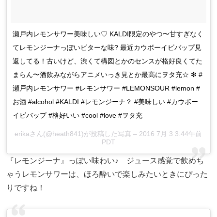
瀬戸内レモンサワー美味しい♡ KALDI限定のやつ〜甘すぎなく
てレモンジーナっぽいビターな味? 最近カウボーイビバップ見
返してる！古いけど、渋くて構図とかのセンスが格好良くてた
まらん〜酒飲みながらアニメいっき見とか最高にヲタ充☆ ❇︎ #
瀬戸内レモンサワー #レモンサワー #LEMONSOUR #lemon #
お酒 #alcohol #KALDI #レモンジーナ？ #美味しい #カウボー
イビバップ #格好いい #cool #love #ヲタ充
erikaさん(@heath841)が投稿した写真 – 2016 7月 3 3:44午前
PDT
『レモンジーナ』っぽい味わい♪ ジュース感覚で飲めち
ゃうレモンサワーは、ほろ酔いで楽しみたいときにぴった
りですね！