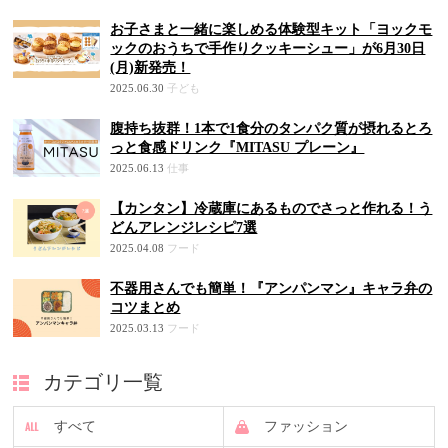
お子さまと一緒に楽しめる体験型キット「ヨックモ
ックのおうちで手作りクッキーシュー」が6月30日
(月)新発売！
2025.06.30
子ども
腹持ち抜群！1本で1食分のタンパク質が摂れるとろ
っと食感ドリンク『MITASU プレーン』
2025.06.13
仕事
【カンタン】冷蔵庫にあるものでさっと作れる！う
どんアレンジレシピ7選
2025.04.08
フード
不器用さんでも簡単！『アンパンマン』キャラ弁の
コツまとめ
2025.03.13
フード
カテゴリ一覧
すべて
ファッション