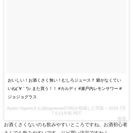
おいしい！お酒くさく無い！むしろジュース？ 癖がなくてい
いね(´∀｀*)♪ また買う！！ #カルディ #瀬戸内レモンサワー #
ジョジョグラス
Ayako Ogawaさん(@ogyawan0706)が投稿した写真 – 2016 7月
7 5:11午前 PDT
お酒くさくないのも飲みやすいところですね。お酒初心者
さんでも飲みやすいです。リピ買い決定ですね！