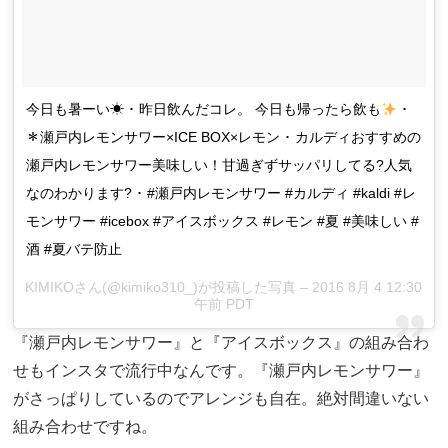
今日も暑ーい☀ ･ 昨日飲んだコレ。 今日も帰ったら飲も
･
＊瀬戸内レモンサワー×ICE BOX×レモン ･ カルディおすすめの
瀬戸内レモンサワー美味しい！甘過ぎずサッパリしてる?人気
なのわかります? ･ #瀬戸内レモンサワー #カルディ #kaldi #レ
モンサワー #icebox #アイスボックス #レモン #夏 #美味しい #
酒 #夏バテ防止
KIMIKOさん(@kimiko310_)が投稿した写真 – 2016 8月 4 12:30
午前 PDT
『瀬戸内レモンサワー』と『アイスボックス』の組み合わ
せもインスタで流行中なんです。『瀬戸内レモンサワー』
がさっぱりしているのでアレンジも自在。絶対間違いない
組み合わせですね。