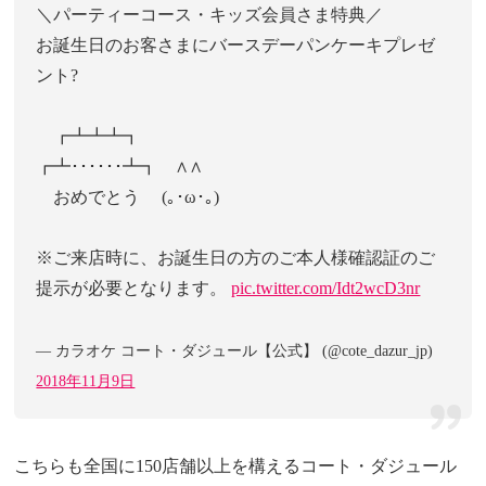
＼パーティーコース・キッズ会員さま特典／
お誕生日のお客さまにバースデーパンケーキプレゼ
ント?
┏┻┻┻┓
┏┻･･････┻┓ ∧∧
おめでとう (｡･ω･｡)
※ご来店時に、お誕生日の方のご本人様確認証のご
提示が必要となります。
pic.twitter.com/Idt2wcD3nr
— カラオケ コート・ダジュール【公式】 (@cote_dazur_jp)
2018年11月9日
こちらも全国に150店舗以上を構えるコート・ダジュール