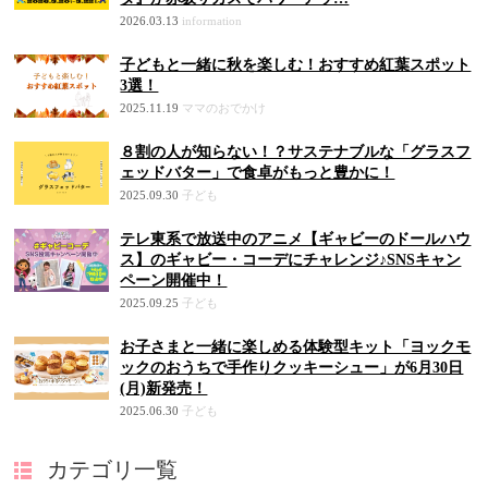
2026.03.13
information
子どもと一緒に秋を楽しむ！おすすめ紅葉スポット
3選！
2025.11.19
ママのおでかけ
８割の人が知らない！？サステナブルな「グラスフ
ェッドバター」で食卓がもっと豊かに！
2025.09.30
子ども
テレ東系で放送中のアニメ【ギャビーのドールハウ
ス】のギャビー・コーデにチャレンジ♪SNSキャン
ペーン開催中！
2025.09.25
子ども
お子さまと一緒に楽しめる体験型キット「ヨックモ
ックのおうちで手作りクッキーシュー」が6月30日
(月)新発売！
2025.06.30
子ども
カテゴリ一覧