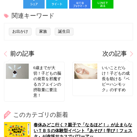
関連キーワード
お出かけ
家族
誕生日
前の記事
次の記事
6歳までが大
いいことだら
切！子どもの脳
け！子どもの成
の発育を邪魔す
長を助ける『ベ
るカフェインの
ビーハンモッ
摂取量に要注
ク』のすすめ
意！
このカテゴリの新着
春休みどこ行く？親子で「なるほど！」が止まらな
いＴＢＳの体験型イベント『あそび！学び！フェス
タ』が赤坂サカスでパワーアッ…