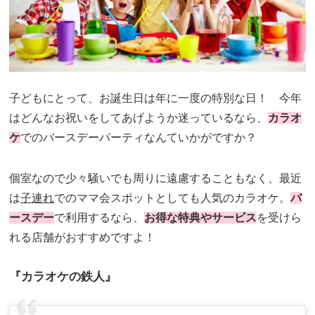
子どもにとって、お誕生日は年に一度の特別な日！ 今年
はどんなお祝いをしてあげようか迷っているなら、
カラオ
ケ
でのバースデーパーティなんていかがですか？
個室なので少々騒いでも周りに遠慮することもなく、最近
は
子連れ
でのママ会スポットとしても人気のカラオケ。
バ
ースデー
で利用するなら、
お得な特典やサービス
を受けら
れる店舗がおすすめですよ！
『カラオケの鉄人』