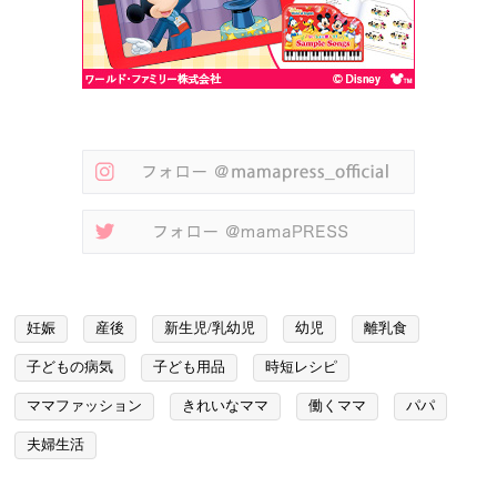
妊娠
産後
新生児/乳幼児
幼児
離乳食
子どもの病気
子ども用品
時短レシピ
ママファッション
きれいなママ
働くママ
パパ
夫婦生活