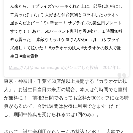
ん来たら、サプライズでケーキくれた上に、部屋代無料にし
て貰った(´；Д；`) 大好きな仙台貨物とコラボしたカラオケ
屋さんだよ(*´ー｀*)♪ 幸せー！ サプライズの誕生日プレート
すてき！！ あと、50パーセント割引き券3枚と、１時間無料
券も貰った！ 素敵なカラオケ屋さんやわ(´；Д；`)サプライ
ズ嬉しくて泣いた！ #カラオケの鉄人 #カラオケの鉄人で誕
生日 #仙台貨物
Mana
さん(@manamimaguro)がシェアした投稿 –
2017年12月月4日午後10時10分PST
東京・神奈川・千葉で50店舗以上展開する『カラオケの鉄
人』。お誕生日当日の来店の場合、本人は何時間でも室料
が無料に！ 前後3日間であっても室料が30%オフになる特
典があるので、合計1週間はお得に利用できます（ただ
し、期間中特典を受けられるのは1回のみ）。
さらに、誕生会利用ならケーキの持込もOK！ 店舗でオ