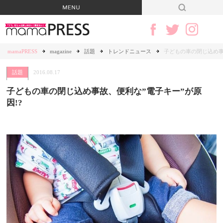
mamaPRESS
magazine
話題
トレンドニュース
子どもの車の閉じ込め事
話題
2016.08.17
子どもの車の閉じ込め事故、便利な”電子キー”が原
因!?