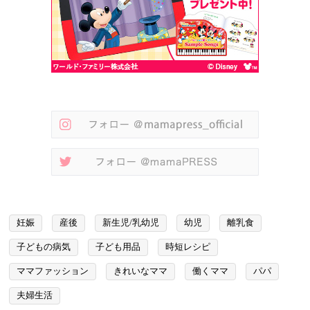
妊娠
産後
新生児/乳幼児
幼児
離乳食
子どもの病気
子ども用品
時短レシピ
ママファッション
きれいなママ
働くママ
パパ
夫婦生活