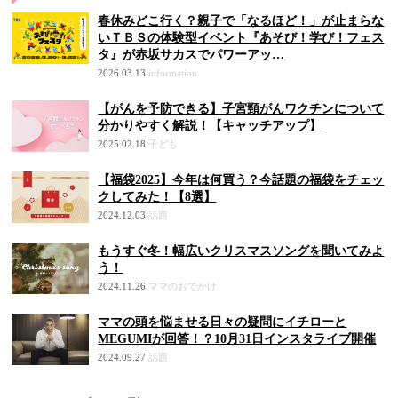
春休みどこ行く？親子で「なるほど！」が止まらな
いＴＢＳの体験型イベント『あそび！学び！フェス
タ』が赤坂サカスでパワーアッ…
2026.03.13
information
【がんを予防できる】子宮頸がんワクチンについて
分かりやすく解説！【キャッチアップ】
2025.02.18
子ども
【福袋2025】今年は何買う？今話題の福袋をチェッ
クしてみた！【8選】
2024.12.03
話題
もうすぐ冬！幅広いクリスマスソングを聞いてみよ
う！
2024.11.26
ママのおでかけ
ママの頭を悩ませる日々の疑問にイチローと
MEGUMIが回答！？10月31日インスタライブ開催
2024.09.27
話題