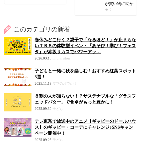
が買い物に助か
る！
このカテゴリの新着
春休みどこ行く？親子で「なるほど！」が止まらな
いＴＢＳの体験型イベント『あそび！学び！フェス
タ』が赤坂サカスでパワーアッ…
2026.03.13
information
子どもと一緒に秋を楽しむ！おすすめ紅葉スポット
3選！
2025.11.19
ママのおでかけ
８割の人が知らない！？サステナブルな「グラスフ
ェッドバター」で食卓がもっと豊かに！
2025.09.30
子ども
テレ東系で放送中のアニメ【ギャビーのドールハウ
ス】のギャビー・コーデにチャレンジ♪SNSキャン
ペーン開催中！
2025.09.25
子ども