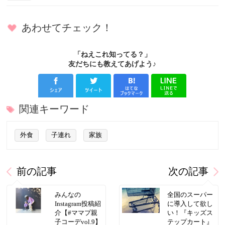
あわせてチェック！
「ねえこれ知ってる？」
友だちにも教えてあげよう♪
関連キーワード
外食
子連れ
家族
前の記事
次の記事
みんなの
全国のスーパー
Instagram投稿紹
に導入して欲し
介【#ママプ親
い！『キッズス
子コーデvol.9】
テップカート』