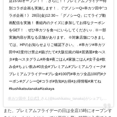
店15:00オープン！！ . さらに！！プレミアムフライデー特
別コラボ企画も実施します！ . 《"グノシーQ×串カツ田中"コ
ラボ企画！》 28日(金)12:30～「グノシーQ」にてライブ動
画配信を実施！ 番組内のクイズに参加してお得なクーポン
をGET！ . ぜひ串カツを食べにいらしてください♪ . ※一部
実施内容が異なる店舗があります。 ※対象店舗につきまし
ては、HPのお知らせよりご確認下さい。 . #串カツ#串カツ
田中#2度付け禁止#揚げたて#大阪伝統の味#居酒屋#食べス
タ#食べスタグラム#外食#夜ごはん#家族ごはん#女子会#飲
み会#ちょい飲み#0次会#プレミアム#プレミアムウィーク#
プレミアムフライデー#プレ金#100円#串カツ全品100円#ク
ーポン#グノシーQ#コラボ#告知#お得#お得情報#来てね
#kushikatsutanaka#izakaya
串カツ田中【公式】
さん(@kushikatsu_tanaka)がシェアした投稿 –
また、プレミアムフライデーの日は全店15時にオープンす