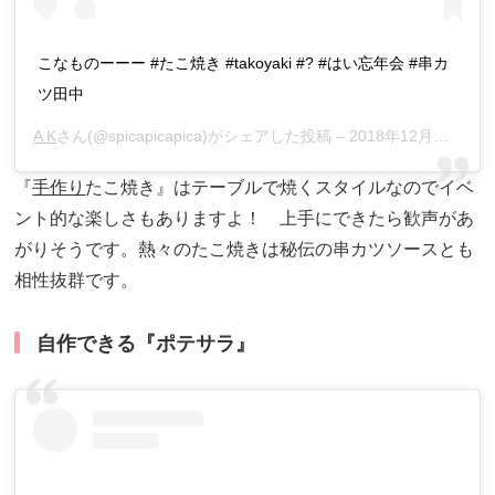
こなものーーー #たこ焼き #takoyaki #? #はい忘年会 #串カ
ツ田中
A K
さん(@spicapicapica)がシェアした投稿 –
2018年12月月21日午前7時08分PST
『
手作り
たこ焼き』はテーブルで焼くスタイルなのでイベ
ント的な楽しさもありますよ！ 上手にできたら歓声があ
がりそうです。熱々のたこ焼きは秘伝の串カツソースとも
相性抜群です。
自作できる『ポテサラ』