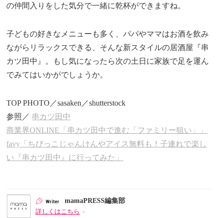
の仲間入りをした気分で一緒に乾杯ができますね。
子どもの好きなメニューも多く、パパやママはお酒を飲み
ながらリラックスできる、そんな新スタイルの居酒屋『串
カツ田中』。もし気になったら次の土日に家族で足を運ん
でみてはいかがでしょうか。
TOP PHOTO／sasaken／shutterstock
参照／
串カツ田中
商業界ONLINE「串カツ田中で進む「ファミリー狙い」」
favy「ちびっこじゃんけんやアイス無料も！子連れで楽し
い『串カツ田中』に行ってみた」
mamaPRESS編集部
詳しくはこちら