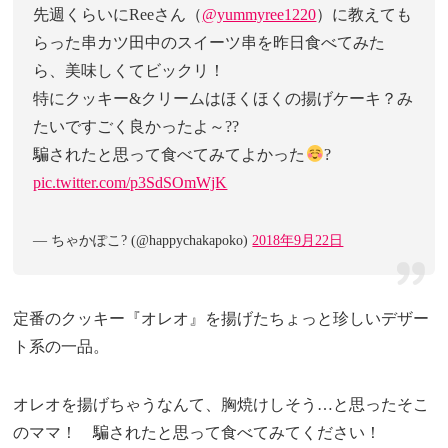
先週くらいにReeさん（
@yummyree1220
）に教えても
らった串カツ田中のスイーツ串を昨日食べてみた
ら、美味しくてビックリ！
特にクッキー&クリームはほくほくの揚げケーキ？み
たいですごく良かったよ～??
騙されたと思って食べてみてよかった
?
pic.twitter.com/p3SdSOmWjK
— ちゃかぽこ? (@happychakapoko)
2018年9月22日
定番のクッキー『オレオ』を揚げたちょっと珍しいデザー
ト系の一品。
オレオを揚げちゃうなんて、胸焼けしそう…と思ったそこ
のママ！ 騙されたと思って食べてみてください！