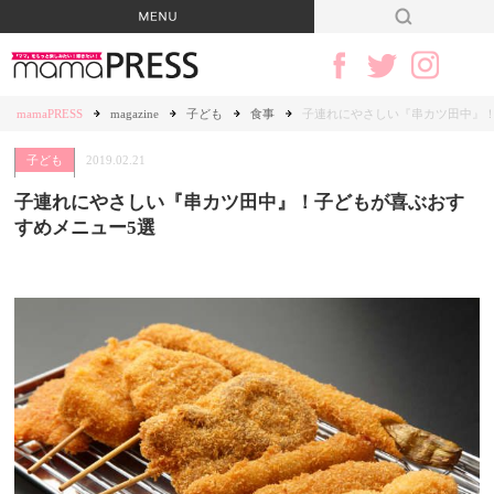
mamaPRESS
magazine
子ども
食事
子連れにやさしい『串カツ田中』！
子ども
2019.02.21
子連れにやさしい『串カツ田中』！子どもが喜ぶおす
すめメニュー5選