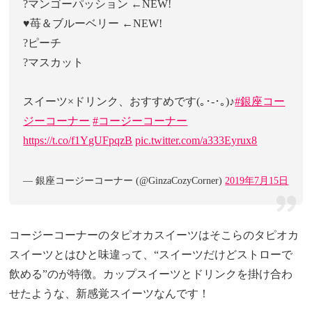
?マンゴーパッション ←NEW!
♥️苺＆ブルーベリー ←NEW!
?ピーチ
?マスカット
スイーツ×ドリンク、おすすめです(｡･-･｡)♪
#銀座コー
ジーコーナー
#コージーコーナー
https://t.co/f1YgUFpqzB
pic.twitter.com/a333Eyrux8
— 銀座コージーコーナー (@GinzaCozyCorner)
2019年7月15日
コージーコーナーのタピオカスイーツはそこらのタピオカ
スイーツとはひと味違って、“スイーツだけどストローで
飲める”のが特徴。カップスイーツとドリンクを掛け合わ
せたような、新感覚スイーツなんです！