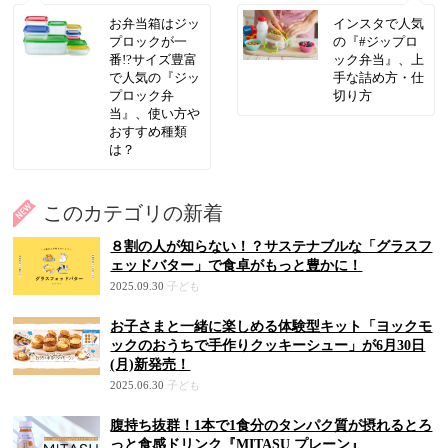
お弁当箱はジッ
インスタで人気
プロックが一
の『#ジップロ
番!?サイズ豊富
ック弁当』、上
で人気の『ジッ
手な詰め方・仕
プロック弁
切り方
当』、使い方や
おすすめ種類
は？
このカテゴリの新着
８割の人が知らない！？サステナブルな「グラスフ
ェッドバター」で食卓がもっと豊かに！
2025.09.30
子ども
お子さまと一緒に楽しめる体験型キット「ヨックモ
ックのおうちで手作りクッキーシュー」が6月30日
(月)新発売！
2025.06.30
子ども
腹持ち抜群！1本で1食分のタンパク質が摂れるとろ
っと食感ドリンク『MITASU プレーン』