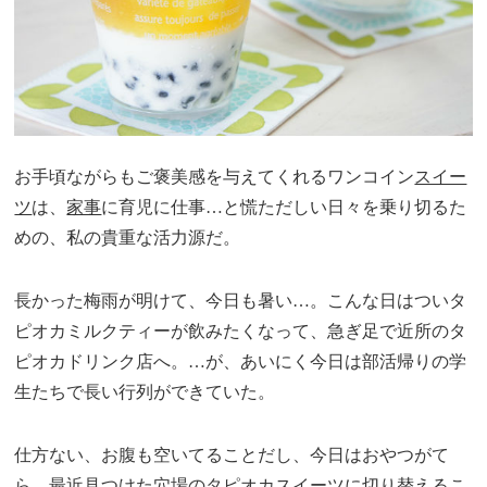
お手頃ながらもご褒美感を与えてくれるワンコイン
スイー
ツ
は、
家事
に育児に仕事…と慌ただしい日々を乗り切るた
めの、私の貴重な活力源だ。
長かった梅雨が明けて、今日も暑い…。こんな日はついタ
ピオカミルクティーが飲みたくなって、急ぎ足で近所のタ
ピオカドリンク店へ。…が、あいにく今日は部活帰りの学
生たちで長い行列ができていた。
仕方ない、お腹も空いてることだし、今日はおやつがて
ら、最近見つけた穴場のタピオカスイーツに切り替えるこ