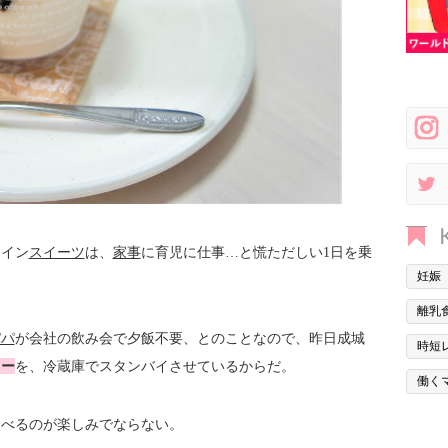
コイン
スイーツ
は、
家事
に育児に仕事…と慌ただしい1日を乗
妊娠
離乳
パパ
が会社の飲み会で夕飯不要、とのことなので、昨日成城
時短
リー
を、冷蔵庫でスタンバイさせているからだ。
働く
食べるのが楽しみでならない。