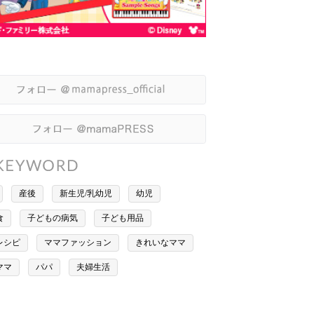
産後
新生児/乳幼児
幼児
食
子どもの病気
子ども用品
レシピ
ママファッション
きれいなママ
ママ
パパ
夫婦生活