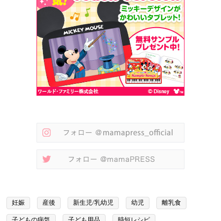
妊娠
産後
新生児/乳幼児
幼児
離乳食
子どもの病気
子ども用品
時短レシピ