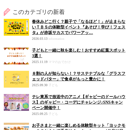
このカテゴリの新着
春休みどこ行く？親子で「なるほど！」が止まらな
いＴＢＳの体験型イベント『あそび！学び！フェス
タ』が赤坂サカスでパワーアッ…
2026.03.13
information
子どもと一緒に秋を楽しむ！おすすめ紅葉スポット
3選！
2025.11.19
ママのおでかけ
８割の人が知らない！？サステナブルな「グラスフ
ェッドバター」で食卓がもっと豊かに！
2025.09.30
子ども
テレ東系で放送中のアニメ【ギャビーのドールハウ
ス】のギャビー・コーデにチャレンジ♪SNSキャン
ペーン開催中！
2025.09.25
子ども
お子さまと一緒に楽しめる体験型キット「ヨックモ