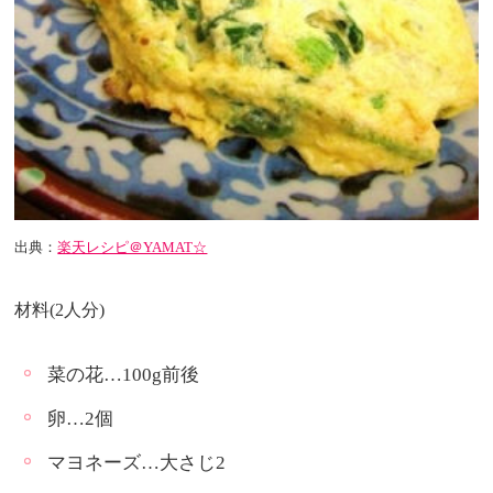
出典：
楽天レシピ＠YAMAT☆
材料(2人分)
菜の花…100g前後
卵…2個
マヨネーズ…大さじ2