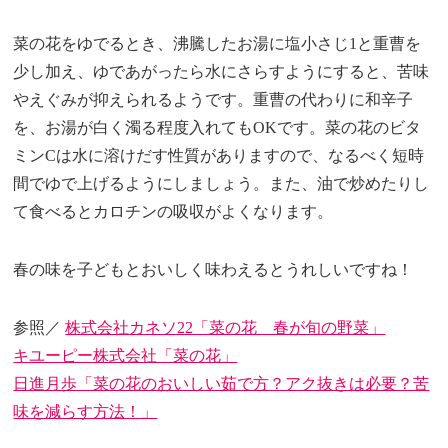
菜の花をゆでるとき、沸騰したお湯に塩小さじ1と重曹を
少し加え、ゆであがったら水にさらすようにすると、苦味
やえぐみが抑えられるようです。重曹の代わりに和辛子
を、お湯が白く濁る程度入れてもOKです。菜の花のビタ
ミンCは水に溶けだす性質がありますので、なるべく短時
間でゆで上げるようにしましょう。また、油で炒めたりし
て食べるとカロチンの吸収がよくなります。
春の味を子どもとおいしく味わえるとうれしいですね！
参照／
株式会社カネソ22「菜の花 春が旬の野菜」
キユーピー株式会社「菜の花」
日進月歩「菜の花のおいしい茹で方？アク抜きは必要？苦
味を減らす方法！」