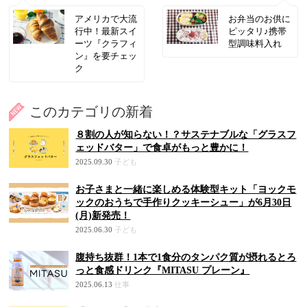
アメリカで大流
お弁当のお供に
行中！最新スイ
ピッタリ♪携帯
ーツ『クラフィ
型調味料入れ
ン』を要チェッ
ク
このカテゴリの新着
８割の人が知らない！？サステナブルな「グラスフ
ェッドバター」で食卓がもっと豊かに！
2025.09.30
子ども
お子さまと一緒に楽しめる体験型キット「ヨックモ
ックのおうちで手作りクッキーシュー」が6月30日
(月)新発売！
2025.06.30
子ども
腹持ち抜群！1本で1食分のタンパク質が摂れるとろ
っと食感ドリンク『MITASU プレーン』
2025.06.13
仕事