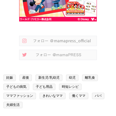
妊娠
産後
新生児/乳幼児
幼児
離乳食
子どもの病気
子ども用品
時短レシピ
ママファッション
きれいなママ
働くママ
パパ
夫婦生活