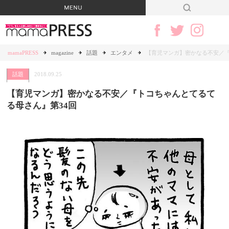
mamaPRESS
magazine
話題
エンタメ
【育児マンガ】密かなる不安／『
話題
2018.09.25
【育児マンガ】密かなる不安／『トコちゃんとてるて
る母さん』第34回