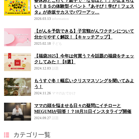
春休みどこ行く？親子で「なるほど！」が止まらな
いＴＢＳの体験型イベント『あそび！学び！フェス
タ』が赤坂サカスでパワーアッ…
2026.03.13
information
【がんを予防できる】子宮頸がんワクチンについて
分かりやすく解説！【キャッチアップ】
2025.02.18
子ども
【福袋2025】今年は何買う？今話題の福袋をチェッ
クしてみた！【8選】
2024.12.03
話題
もうすぐ冬！幅広いクリスマスソングを聞いてみよ
う！
2024.11.26
ママのおでかけ
ママの頭を悩ませる日々の疑問にイチローと
MEGUMIが回答！？10月31日インスタライブ開催
2024.09.27
話題
カテゴリ一覧