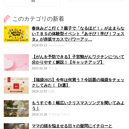
回
このカテゴリの新着
春休みどこ行く？親子で「なるほど！」が止まらな
いＴＢＳの体験型イベント『あそび！学び！フェス
タ』が赤坂サカスでパワーアッ…
2026.03.13
information
【がんを予防できる】子宮頸がんワクチンについて
分かりやすく解説！【キャッチアップ】
2025.02.18
子ども
【福袋2025】今年は何買う？今話題の福袋をチェッ
クしてみた！【8選】
2024.12.03
話題
もうすぐ冬！幅広いクリスマスソングを聞いてみよ
う！
2024.11.26
ママのおでかけ
ママの頭を悩ませる日々の疑問にイチローと