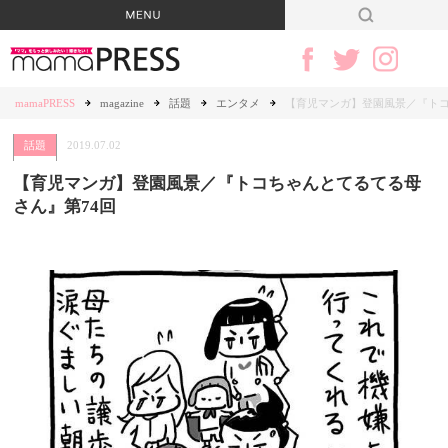
mamaPRESS
magazine
話題
エンタメ
【育児マンガ】登園風景／『トコ
話題
2019.07.02
【育児マンガ】登園風景／『トコちゃんとてるてる母
さん』第74回