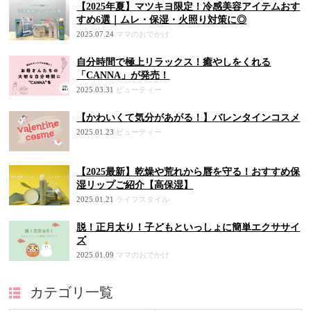
【2025年夏】マツキヨ限定！冷感美容アイテムおす
すめ6選｜ムレ・保湿・火照り対策に◎
2025.07.24
ママのおでかけ
自分時間で極上リラックス！癒やしをくれる
「CANNA」が発売！
2025.03.31
ビューティー
【かわいくて気分があがる！】バレンタインコスメ
2025.01.23
ビューティー
【2025最新】乾燥や荒れから唇を守る！おすすめ保
湿リップご紹介【高保湿】
2025.01.21
ライフスタイル
脱！正月太り！子どもといっしょに簡単エクササイ
ズ
2025.01.09
ママのおでかけ
カテゴリ一覧