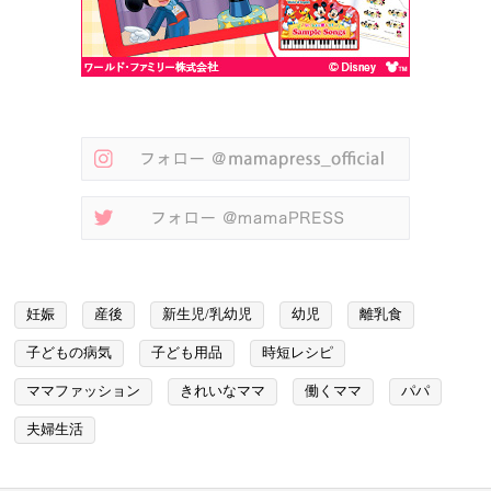
妊娠
産後
新生児/乳幼児
幼児
離乳食
子どもの病気
子ども用品
時短レシピ
ママファッション
きれいなママ
働くママ
パパ
夫婦生活