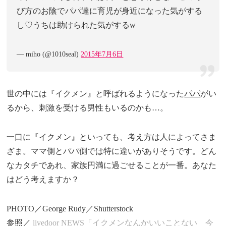
び方のお陰でパパ達に育児が身近になった気がする
し♡うちは助けられた気がするw
— miho (@1010seal)
2015年7月6日
世の中には『イクメン』と呼ばれるようになった
パパ
がい
るから、刺激を受ける男性もいるのかも…。
一口に『イクメン』といっても、考え方は人によってさま
ざま。ママ側とパパ側では特に違いがありそうです。どん
なカタチであれ、家族円満に過ごせることが一番。あなた
はどう考えますか？
PHOTO／George Rudy／Shutterstock
参照／
livedoor NEWS「イクメンなんかいいことない 今