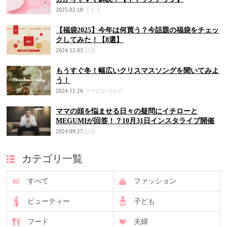
2025.02.18
子ども
【福袋2025】今年は何買う？今話題の福袋をチェッ
クしてみた！【8選】
2024.12.03
話題
もうすぐ冬！幅広いクリスマスソングを聞いてみよ
う！
2024.11.26
ママのおでかけ
ママの頭を悩ませる日々の疑問にイチローと
MEGUMIが回答！？10月31日インスタライブ開催
2024.09.27
話題
カテゴリ一覧
すべて
ファッション
ビューティー
子ども
フード
夫婦