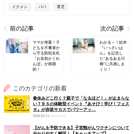
イクメン
パパ
育児
前の記事
次の記事
ママが考案！子
わかる～！絵本
どもを不審者か
『いっさいは
ら守る防犯名札
ん』を記念し
『お名前かくれ
た“あるある川
んぼ』が画期
柳”に共感しま
的！
くり！
このカテゴリの新着
春休みどこ行く？親子で「なるほど！」が止まらな
いＴＢＳの体験型イベント『あそび！学び！フェス
タ』が赤坂サカスでパワーアッ…
2026.03.13
information
【がんを予防できる】子宮頸がんワクチンについて
分かりやすく解説！【キャッチアップ】