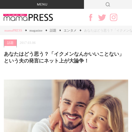
mamaPRESS
magazine
話題
エンタメ
あなたはどう思う？「イクメン
話題
2017.03.06
あなたはどう思う？「イクメンなんかいいことない」
という夫の発言にネット上が大論争！