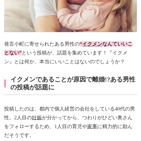
発言小町に寄せられたある男性の
“
イクメン
なんていいこ
とない”
という投稿が、話題を集めています！『イクメ
ン』とは何か、本当にいいことはないのでしょうか？
イクメンであることが原因で離婚!?ある男性
の投稿が話題に
投稿したのは、都内で個人経営の会社をしている40代の男
性。2人目の
妊娠
が分かってから、つわりがひどい奥さん
をフォローするため、1人目の育児や
家事
に精力的に励ん
だそうです。