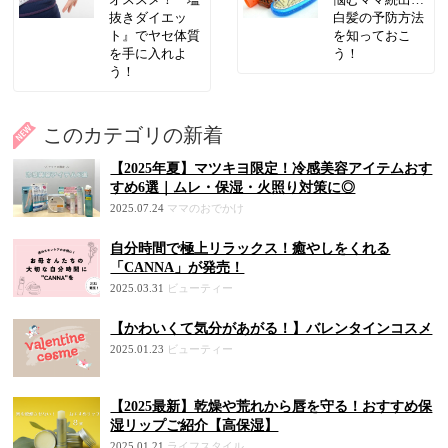
オススメ！『塩
悩むママ続出…
抜きダイエッ
白髪の予防方法
ト』でヤセ体質
を知っておこ
を手に入れよ
う！
う！
このカテゴリの新着
【2025年夏】マツキヨ限定！冷感美容アイテムおす
すめ6選｜ムレ・保湿・火照り対策に◎
2025.07.24
ママのおでかけ
自分時間で極上リラックス！癒やしをくれる
「CANNA」が発売！
2025.03.31
ビューティー
【かわいくて気分があがる！】バレンタインコスメ
2025.01.23
ビューティー
【2025最新】乾燥や荒れから唇を守る！おすすめ保
湿リップご紹介【高保湿】
2025.01.21
ライフスタイル