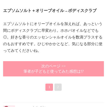
エプソムソルト＋オリーブオイル→ボディスクラブ
エプソムソルトにオリーブオイルを加えれば、あっという
間にボディスクラブに早変わり。ホホバオイルなどでも
◎。好きな香りのエッセンシャルオイルを数滴プラスする
のもおすすめです。ひじやかかとなど、気になる部分に使
ってみてくださいね。
次のページ >>
筆者が子どもと使ってみた感想は!?
1
2