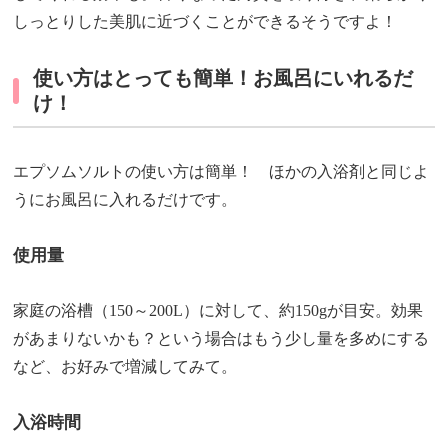
しっとりした美肌に近づくことができるそうですよ！
使い方はとっても簡単！お風呂にいれるだ
け！
エプソムソルトの使い方は簡単！ ほかの入浴剤と同じよ
うにお風呂に入れるだけです。
使用量
家庭の浴槽（150～200L）に対して、約150gが目安。効果
があまりないかも？という場合はもう少し量を多めにする
など、お好みで増減してみて。
入浴時間